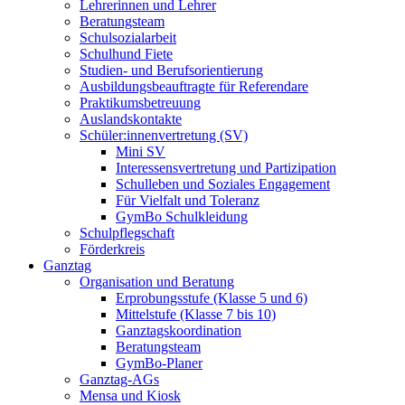
Lehrerinnen und Lehrer
Beratungsteam
Schulsozialarbeit
Schulhund Fiete
Studien- und Berufsorientierung
Ausbildungsbeauftragte für Referendare
Praktikumsbetreuung
Auslandskontakte
Schüler:innenvertretung (SV)
Mini SV
Interessensvertretung und Partizipation
Schulleben und Soziales Engagement
Für Vielfalt und Toleranz
GymBo Schulkleidung
Schulpflegschaft
Förderkreis
Ganztag
Organisation und Beratung
Erprobungsstufe (Klasse 5 und 6)
Mittelstufe (Klasse 7 bis 10)
Ganztagskoordination
Beratungsteam
GymBo-Planer
Ganztag-AGs
Mensa und Kiosk