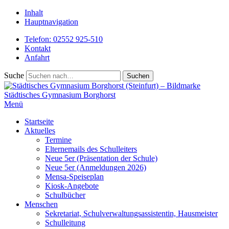
Inhalt
Hauptnavigation
Telefon: 02552 925-510
Kontakt
Anfahrt
Suche
Städtisches
Gymnasium Borghorst
Menü
Startseite
Aktuelles
Termine
Elternemails des Schulleiters
Neue 5er (Präsentation der Schule)
Neue 5er (Anmeldungen 2026)
Mensa-Speiseplan
Kiosk-Angebote
Schulbücher
Menschen
Sekretariat, Schulverwaltungsassistentin, Hausmeister
Schulleitung