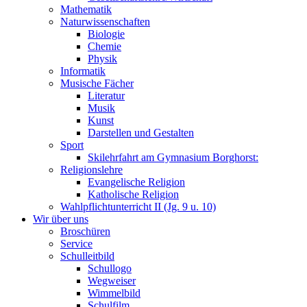
Mathematik
Naturwissenschaften
Biologie
Chemie
Physik
Informatik
Musische Fächer
Literatur
Musik
Kunst
Darstellen und Gestalten
Sport
Skilehrfahrt am Gymnasium Borghorst:
Religionslehre
Evangelische Religion
Katholische Religion
Wahlpflichtunterricht II (Jg. 9 u. 10)
Wir über uns
Broschüren
Service
Schulleitbild
Schullogo
Wegweiser
Wimmelbild
Schulfilm