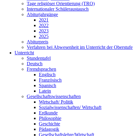
Tage religiöser Orientierung (TRO)
Internationaler Schüleraustausch
Abiturjahrgänge
2021
2022
2023
2025
Abiturpreis
Verfahren bei Abwesenheit im Unterricht der Oberstufe
Unterricht
Stundentafel
Deutsch
Fremdsprachen
Englisch
Französisch
Spanisch
Latein
Gesellschaftswissenschaften
Wirtschaft/ Politik
Sozialwissenschaften/ Wirtschaft
Erdkunde
Philosophie
Geschichte
Pädagogik
Gesellschaftslehre/Wirtschaft