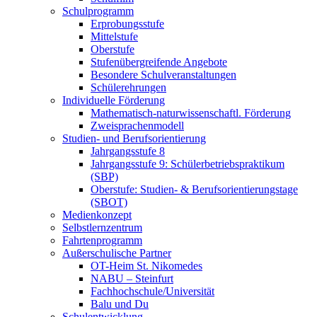
Schulprogramm
Erprobungsstufe
Mittelstufe
Oberstufe
Stufenübergreifende Angebote
Besondere Schulveranstaltungen
Schülerehrungen
Individuelle Förderung
Mathematisch-naturwissenschaftl. Förderung
Zweisprachenmodell
Studien- und Berufsorientierung
Jahrgangsstufe 8
Jahrgangsstufe 9: Schülerbetriebspraktikum
(SBP)
Oberstufe: Studien- & Berufsorientierungstage
(SBOT)
Medienkonzept
Selbstlernzentrum
Fahrtenprogramm
Außerschulische Partner
OT-Heim St. Nikomedes
NABU – Steinfurt
Fachhochschule/Universität
Balu und Du
Schulentwicklung