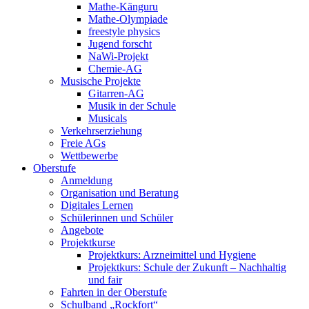
Mathe-Känguru
Mathe-Olympiade
freestyle physics
Jugend forscht
NaWi-Projekt
Chemie-AG
Musische Projekte
Gitarren-AG
Musik in der Schule
Musicals
Verkehrserziehung
Freie AGs
Wettbewerbe
Oberstufe
Anmeldung
Organisation und Beratung
Digitales Lernen
Schülerinnen und Schüler
Angebote
Projektkurse
Projektkurs: Arzneimittel und Hygiene
Projektkurs: Schule der Zukunft – Nachhaltig
und fair
Fahrten in der Oberstufe
Schulband „Rockfort“