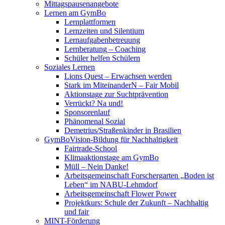
Mittagspausenangebote
Lernen am GymBo
Lernplattformen
Lernzeiten und Silentium
Lernaufgabenbetreuung
Lernberatung – Coaching
Schüler helfen Schülern
Soziales Lernen
Lions Quest – Erwachsen werden
Stark im MiteinanderN – Fair Mobil
Aktionstage zur Suchtprävention
Verrückt? Na und!
Sponsorenlauf
Phänomenal Sozial
Demetrius/Straßenkinder in Brasilien
GymBoVision-Bildung für Nachhaltigkeit
Fairtrade-School
Klimaaktionstage am GymBo
Müll – Nein Danke!
Arbeitsgemeinschaft Forschergarten „Boden ist
Leben“ im NABU-Lehmdorf
Arbeitsgemeinschaft Flower Power
Projektkurs: Schule der Zukunft – Nachhaltig
und fair
MINT-Förderung