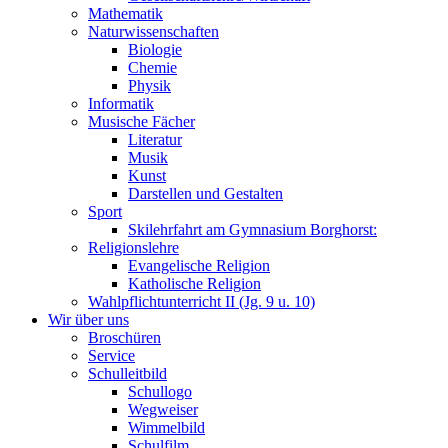
Mathematik
Naturwissenschaften
Biologie
Chemie
Physik
Informatik
Musische Fächer
Literatur
Musik
Kunst
Darstellen und Gestalten
Sport
Skilehrfahrt am Gymnasium Borghorst:
Religionslehre
Evangelische Religion
Katholische Religion
Wahlpflichtunterricht II (Jg. 9 u. 10)
Wir über uns
Broschüren
Service
Schulleitbild
Schullogo
Wegweiser
Wimmelbild
Schulfilm