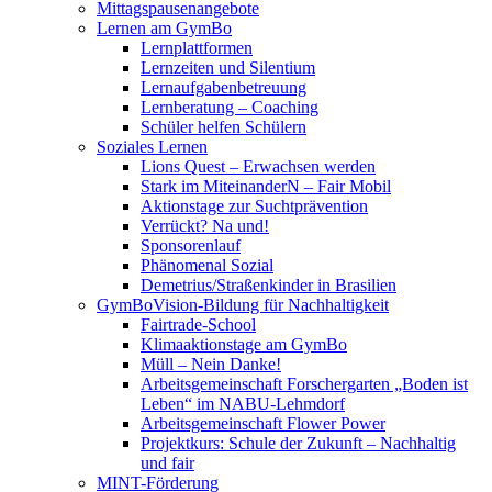
Mittagspausenangebote
Lernen am GymBo
Lernplattformen
Lernzeiten und Silentium
Lernaufgabenbetreuung
Lernberatung – Coaching
Schüler helfen Schülern
Soziales Lernen
Lions Quest – Erwachsen werden
Stark im MiteinanderN – Fair Mobil
Aktionstage zur Suchtprävention
Verrückt? Na und!
Sponsorenlauf
Phänomenal Sozial
Demetrius/Straßenkinder in Brasilien
GymBoVision-Bildung für Nachhaltigkeit
Fairtrade-School
Klimaaktionstage am GymBo
Müll – Nein Danke!
Arbeitsgemeinschaft Forschergarten „Boden ist
Leben“ im NABU-Lehmdorf
Arbeitsgemeinschaft Flower Power
Projektkurs: Schule der Zukunft – Nachhaltig
und fair
MINT-Förderung