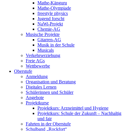
Mathe-Känguru
Mathe-Olympiade
freestyle physics
Jugend forscht
NaWi-Projekt
Chemie-AG
Musische Projekte
Gitarren-AG
Musik in der Schule
Musicals
Verkehrserziehung
Freie AGs
Wettbewerbe
Oberstufe
Anmeldung
Organisation und Beratung
Digitales Lernen
Schülerinnen und Schüler
Angebote
Projektkurse
Projektkurs: Arzneimittel und Hygiene
Projektkurs: Schule der Zukunft – Nachhaltig
und fair
Fahrten in der Oberstufe
Schulband „Rockfort“