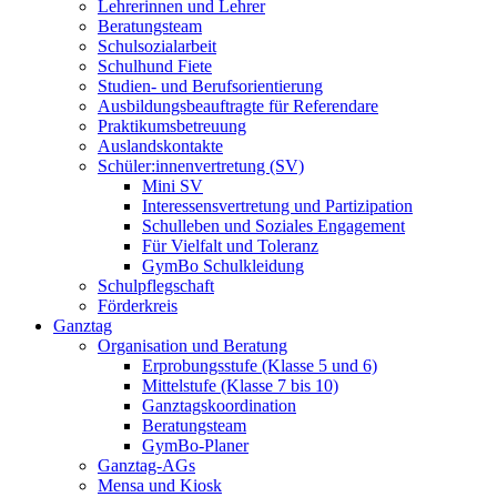
Lehrerinnen und Lehrer
Beratungsteam
Schulsozialarbeit
Schulhund Fiete
Studien- und Berufsorientierung
Ausbildungsbeauftragte für Referendare
Praktikumsbetreuung
Auslandskontakte
Schüler:innenvertretung (SV)
Mini SV
Interessensvertretung und Partizipation
Schulleben und Soziales Engagement
Für Vielfalt und Toleranz
GymBo Schulkleidung
Schulpflegschaft
Förderkreis
Ganztag
Organisation und Beratung
Erprobungsstufe (Klasse 5 und 6)
Mittelstufe (Klasse 7 bis 10)
Ganztagskoordination
Beratungsteam
GymBo-Planer
Ganztag-AGs
Mensa und Kiosk