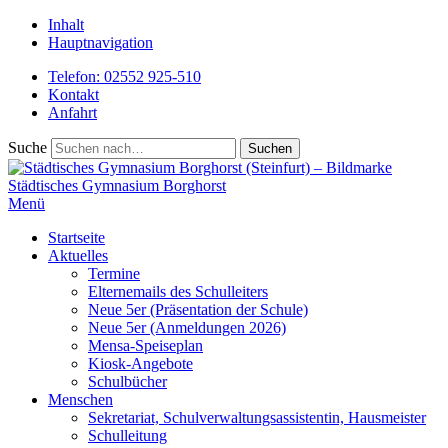
Inhalt
Hauptnavigation
Telefon: 02552 925-510
Kontakt
Anfahrt
Suche
Städtisches
Gymnasium Borghorst
Menü
Startseite
Aktuelles
Termine
Elternemails des Schulleiters
Neue 5er (Präsentation der Schule)
Neue 5er (Anmeldungen 2026)
Mensa-Speiseplan
Kiosk-Angebote
Schulbücher
Menschen
Sekretariat, Schulverwaltungsassistentin, Hausmeister
Schulleitung