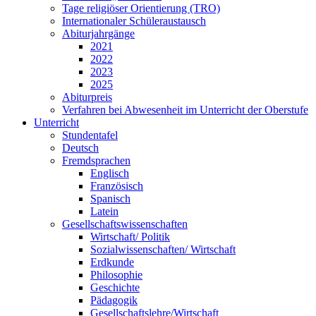
Tage religiöser Orientierung (TRO)
Internationaler Schüleraustausch
Abiturjahrgänge
2021
2022
2023
2025
Abiturpreis
Verfahren bei Abwesenheit im Unterricht der Oberstufe
Unterricht
Stundentafel
Deutsch
Fremdsprachen
Englisch
Französisch
Spanisch
Latein
Gesellschaftswissenschaften
Wirtschaft/ Politik
Sozialwissenschaften/ Wirtschaft
Erdkunde
Philosophie
Geschichte
Pädagogik
Gesellschaftslehre/Wirtschaft