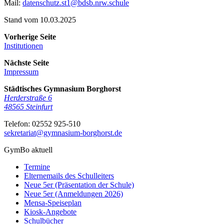
Mail:
datenschutz.st1@bdsb.nrw.schule
Stand vom 10.03.2025
Vorherige Seite
Institutionen
Nächste Seite
Impressum
Städtisches Gymnasium Borghorst
Herderstraße 6
48565
Steinfurt
Telefon:
02552 925-510
sekretariat@gymnasium-borghorst.de
GymBo aktuell
Termine
Elternemails des Schulleiters
Neue 5er (Präsentation der Schule)
Neue 5er (Anmeldungen 2026)
Mensa-Speiseplan
Kiosk-Angebote
Schulbücher