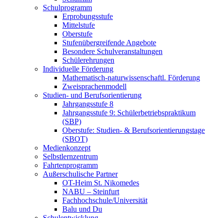
Schulprogramm
Erprobungsstufe
Mittelstufe
Oberstufe
Stufenübergreifende Angebote
Besondere Schulveranstaltungen
Schülerehrungen
Individuelle Förderung
Mathematisch-naturwissenschaftl. Förderung
Zweisprachenmodell
Studien- und Berufsorientierung
Jahrgangsstufe 8
Jahrgangsstufe 9: Schülerbetriebspraktikum
(SBP)
Oberstufe: Studien- & Berufsorientierungstage
(SBOT)
Medienkonzept
Selbstlernzentrum
Fahrtenprogramm
Außerschulische Partner
OT-Heim St. Nikomedes
NABU – Steinfurt
Fachhochschule/Universität
Balu und Du
Schulentwicklung