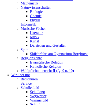
Mathematik
Naturwissenschaften
Biologie
Chemie
Physik
Informatik
Musische Fächer
Literatur
Musik
Kunst
Darstellen und Gestalten
Sport
Skilehrfahrt am Gymnasium Borghorst:
Religionslehre
Evangelische Religion
Katholische Religion
Wahlpflichtunterricht II (Jg. 9 u. 10)
Wir über uns
Broschüren
Service
Schulleitbild
Schullogo
Wegweiser
Wimmelbild
Schulfilm