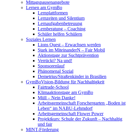
Mittagspausenangebote
Lernen am GymBo
Lernplattformen
Lernzeiten und Silentium
Lernaufgabenbetreuung
Lernberatung – Coaching
Schüler helfen Schülern
Soziales Lernen
Lions Quest – Erwachsen werden
Stark im MiteinanderN – Fair Mobil
Aktionstage zur Suchtprävention
Verrückt? Na und!
Sponsorenlauf
Phänomenal Sozial
Demetrius/Straßenkinder in Brasilien
GymBoVision-Bildung für Nachhaltigkeit
Fairtrade-School
Klimaaktionstage am GymBo
Müll – Nein Danke!
Arbeitsgemeinschaft Forschergarten „Boden ist
Leben“ im NABU-Lehmdorf
Arbeitsgemeinschaft Flower Power
Projektkurs: Schule der Zukunft – Nachhaltig
und fair
MINT-Förderung