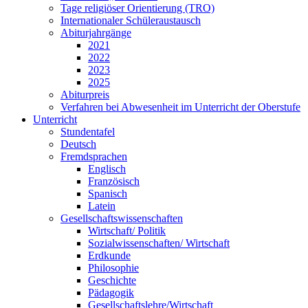
Tage religiöser Orientierung (TRO)
Internationaler Schüleraustausch
Abiturjahrgänge
2021
2022
2023
2025
Abiturpreis
Verfahren bei Abwesenheit im Unterricht der Oberstufe
Unterricht
Stundentafel
Deutsch
Fremdsprachen
Englisch
Französisch
Spanisch
Latein
Gesellschaftswissenschaften
Wirtschaft/ Politik
Sozialwissenschaften/ Wirtschaft
Erdkunde
Philosophie
Geschichte
Pädagogik
Gesellschaftslehre/Wirtschaft