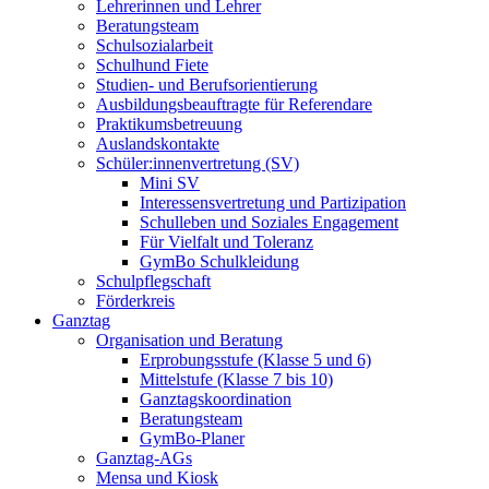
Lehrerinnen und Lehrer
Beratungsteam
Schulsozialarbeit
Schulhund Fiete
Studien- und Berufsorientierung
Ausbildungsbeauftragte für Referendare
Praktikumsbetreuung
Auslandskontakte
Schüler:innenvertretung (SV)
Mini SV
Interessensvertretung und Partizipation
Schulleben und Soziales Engagement
Für Vielfalt und Toleranz
GymBo Schulkleidung
Schulpflegschaft
Förderkreis
Ganztag
Organisation und Beratung
Erprobungsstufe (Klasse 5 und 6)
Mittelstufe (Klasse 7 bis 10)
Ganztagskoordination
Beratungsteam
GymBo-Planer
Ganztag-AGs
Mensa und Kiosk