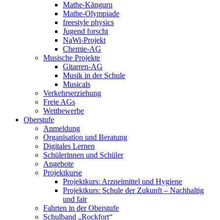
Mathe-Känguru
Mathe-Olympiade
freestyle physics
Jugend forscht
NaWi-Projekt
Chemie-AG
Musische Projekte
Gitarren-AG
Musik in der Schule
Musicals
Verkehrserziehung
Freie AGs
Wettbewerbe
Oberstufe
Anmeldung
Organisation und Beratung
Digitales Lernen
Schülerinnen und Schüler
Angebote
Projektkurse
Projektkurs: Arzneimittel und Hygiene
Projektkurs: Schule der Zukunft – Nachhaltig
und fair
Fahrten in der Oberstufe
Schulband „Rockfort“