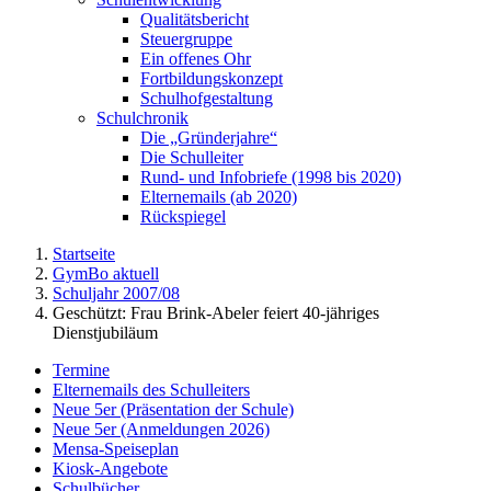
Qualitätsbericht
Steuergruppe
Ein offenes Ohr
Fortbildungskonzept
Schulhofgestaltung
Schulchronik
Die „Gründerjahre“
Die Schulleiter
Rund- und Infobriefe (1998 bis 2020)
Elternemails (ab 2020)
Rückspiegel
Startseite
GymBo aktuell
Schuljahr 2007/08
Geschützt: Frau Brink-Abeler feiert 40-jähriges
Dienstjubiläum
Termine
Elternemails des Schulleiters
Neue 5er (Präsentation der Schule)
Neue 5er (Anmeldungen 2026)
Mensa-Speiseplan
Kiosk-Angebote
Schulbücher