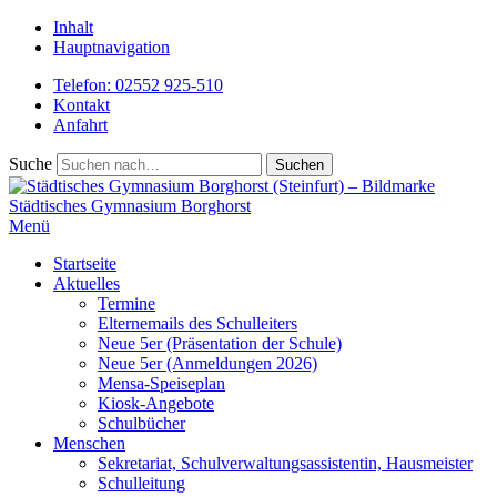
Inhalt
Hauptnavigation
Telefon: 02552 925-510
Kontakt
Anfahrt
Suche
Städtisches
Gymnasium Borghorst
Menü
Startseite
Aktuelles
Termine
Elternemails des Schulleiters
Neue 5er (Präsentation der Schule)
Neue 5er (Anmeldungen 2026)
Mensa-Speiseplan
Kiosk-Angebote
Schulbücher
Menschen
Sekretariat, Schulverwaltungsassistentin, Hausmeister
Schulleitung