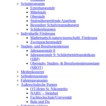
Schulprogramm
Erprobungsstufe
Mittelstufe
Oberstufe
Stufenübergreifende Angebote
Besondere Schulveranstaltungen
Schülerehrungen
Individuelle Förderung
Mathematisch-naturwissenschaftl. Förderung
Zweisprachenmodell
Studien- und Berufsorientierung
Jahrgangsstufe 8
Jahrgangsstufe 9: Schülerbetriebspraktikum
(SBP)
Oberstufe: Studien- & Berufsorientierungstage
(SBOT)
Medienkonzept
Selbstlernzentrum
Fahrtenprogramm
Außerschulische Partner
OT-Heim St. Nikomedes
NABU – Steinfurt
Fachhochschule/Universität
Balu und Du
Schulentwicklung