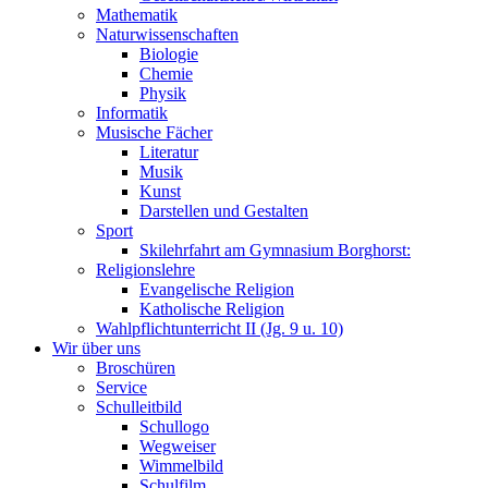
Mathematik
Naturwissenschaften
Biologie
Chemie
Physik
Informatik
Musische Fächer
Literatur
Musik
Kunst
Darstellen und Gestalten
Sport
Skilehrfahrt am Gymnasium Borghorst:
Religionslehre
Evangelische Religion
Katholische Religion
Wahlpflichtunterricht II (Jg. 9 u. 10)
Wir über uns
Broschüren
Service
Schulleitbild
Schullogo
Wegweiser
Wimmelbild
Schulfilm