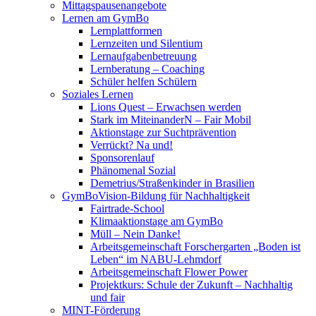
Mittagspausenangebote
Lernen am GymBo
Lernplattformen
Lernzeiten und Silentium
Lernaufgabenbetreuung
Lernberatung – Coaching
Schüler helfen Schülern
Soziales Lernen
Lions Quest – Erwachsen werden
Stark im MiteinanderN – Fair Mobil
Aktionstage zur Suchtprävention
Verrückt? Na und!
Sponsorenlauf
Phänomenal Sozial
Demetrius/Straßenkinder in Brasilien
GymBoVision-Bildung für Nachhaltigkeit
Fairtrade-School
Klimaaktionstage am GymBo
Müll – Nein Danke!
Arbeitsgemeinschaft Forschergarten „Boden ist
Leben“ im NABU-Lehmdorf
Arbeitsgemeinschaft Flower Power
Projektkurs: Schule der Zukunft – Nachhaltig
und fair
MINT-Förderung