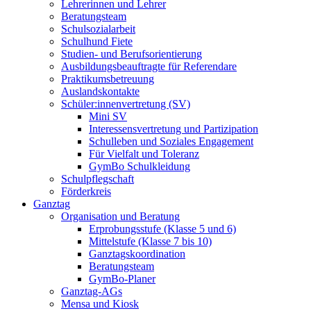
Lehrerinnen und Lehrer
Beratungsteam
Schulsozialarbeit
Schulhund Fiete
Studien- und Berufsorientierung
Ausbildungsbeauftragte für Referendare
Praktikumsbetreuung
Auslandskontakte
Schüler:innenvertretung (SV)
Mini SV
Interessensvertretung und Partizipation
Schulleben und Soziales Engagement
Für Vielfalt und Toleranz
GymBo Schulkleidung
Schulpflegschaft
Förderkreis
Ganztag
Organisation und Beratung
Erprobungsstufe (Klasse 5 und 6)
Mittelstufe (Klasse 7 bis 10)
Ganztagskoordination
Beratungsteam
GymBo-Planer
Ganztag-AGs
Mensa und Kiosk