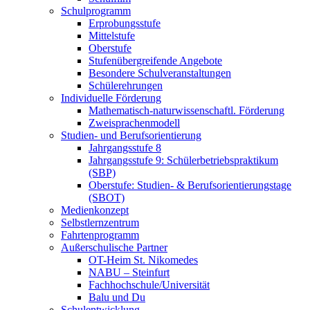
Schulprogramm
Erprobungsstufe
Mittelstufe
Oberstufe
Stufenübergreifende Angebote
Besondere Schulveranstaltungen
Schülerehrungen
Individuelle Förderung
Mathematisch-naturwissenschaftl. Förderung
Zweisprachenmodell
Studien- und Berufsorientierung
Jahrgangsstufe 8
Jahrgangsstufe 9: Schülerbetriebspraktikum
(SBP)
Oberstufe: Studien- & Berufsorientierungstage
(SBOT)
Medienkonzept
Selbstlernzentrum
Fahrtenprogramm
Außerschulische Partner
OT-Heim St. Nikomedes
NABU – Steinfurt
Fachhochschule/Universität
Balu und Du
Schulentwicklung