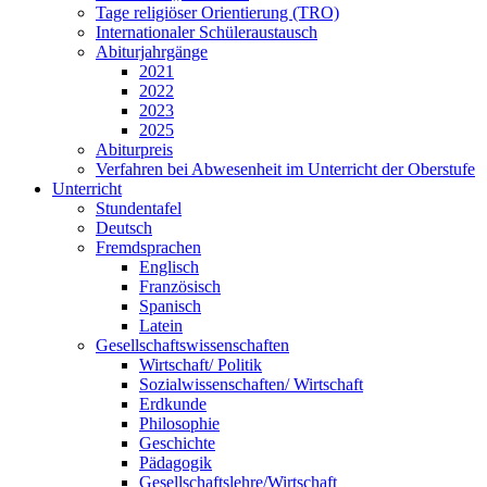
Tage religiöser Orientierung (TRO)
Internationaler Schüleraustausch
Abiturjahrgänge
2021
2022
2023
2025
Abiturpreis
Verfahren bei Abwesenheit im Unterricht der Oberstufe
Unterricht
Stundentafel
Deutsch
Fremdsprachen
Englisch
Französisch
Spanisch
Latein
Gesellschaftswissenschaften
Wirtschaft/ Politik
Sozialwissenschaften/ Wirtschaft
Erdkunde
Philosophie
Geschichte
Pädagogik
Gesellschaftslehre/Wirtschaft