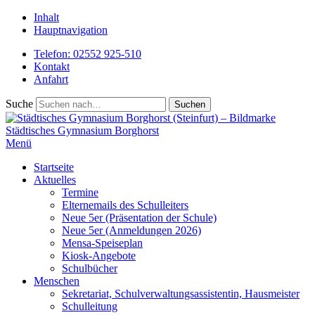
Inhalt
Hauptnavigation
Telefon: 02552 925-510
Kontakt
Anfahrt
Suche
Städtisches
Gymnasium Borghorst
Menü
Startseite
Aktuelles
Termine
Elternemails des Schulleiters
Neue 5er (Präsentation der Schule)
Neue 5er (Anmeldungen 2026)
Mensa-Speiseplan
Kiosk-Angebote
Schulbücher
Menschen
Sekretariat, Schulverwaltungsassistentin, Hausmeister
Schulleitung