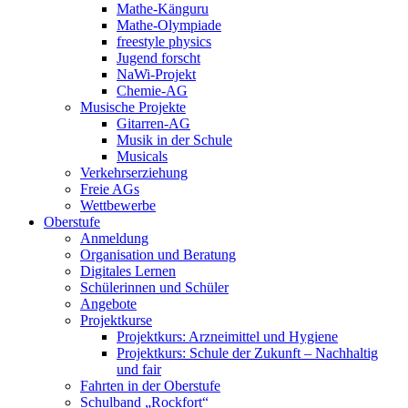
Mathe-Känguru
Mathe-Olympiade
freestyle physics
Jugend forscht
NaWi-Projekt
Chemie-AG
Musische Projekte
Gitarren-AG
Musik in der Schule
Musicals
Verkehrserziehung
Freie AGs
Wettbewerbe
Oberstufe
Anmeldung
Organisation und Beratung
Digitales Lernen
Schülerinnen und Schüler
Angebote
Projektkurse
Projektkurs: Arzneimittel und Hygiene
Projektkurs: Schule der Zukunft – Nachhaltig
und fair
Fahrten in der Oberstufe
Schulband „Rockfort“