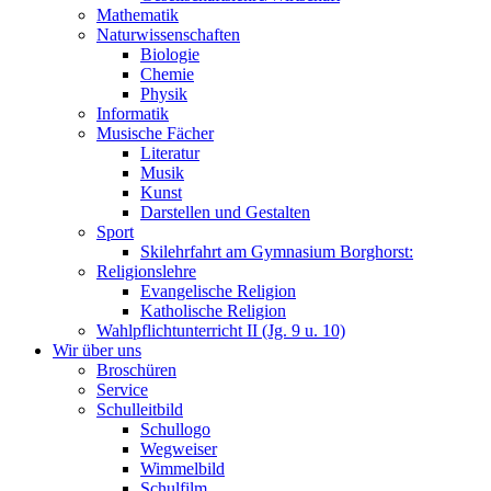
Mathematik
Naturwissenschaften
Biologie
Chemie
Physik
Informatik
Musische Fächer
Literatur
Musik
Kunst
Darstellen und Gestalten
Sport
Skilehrfahrt am Gymnasium Borghorst:
Religionslehre
Evangelische Religion
Katholische Religion
Wahlpflichtunterricht II (Jg. 9 u. 10)
Wir über uns
Broschüren
Service
Schulleitbild
Schullogo
Wegweiser
Wimmelbild
Schulfilm