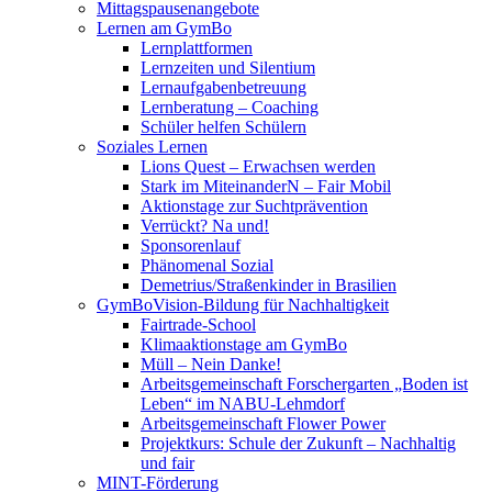
Mittagspausenangebote
Lernen am GymBo
Lernplattformen
Lernzeiten und Silentium
Lernaufgabenbetreuung
Lernberatung – Coaching
Schüler helfen Schülern
Soziales Lernen
Lions Quest – Erwachsen werden
Stark im MiteinanderN – Fair Mobil
Aktionstage zur Suchtprävention
Verrückt? Na und!
Sponsorenlauf
Phänomenal Sozial
Demetrius/Straßenkinder in Brasilien
GymBoVision-Bildung für Nachhaltigkeit
Fairtrade-School
Klimaaktionstage am GymBo
Müll – Nein Danke!
Arbeitsgemeinschaft Forschergarten „Boden ist
Leben“ im NABU-Lehmdorf
Arbeitsgemeinschaft Flower Power
Projektkurs: Schule der Zukunft – Nachhaltig
und fair
MINT-Förderung