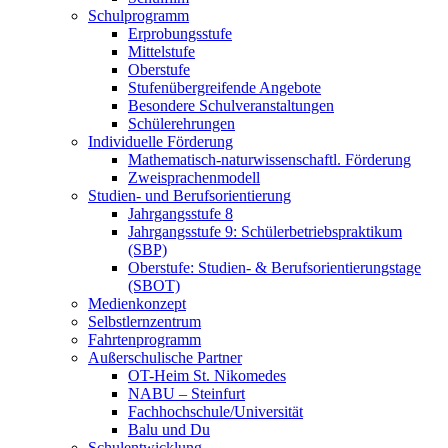
Schulprogramm
Erprobungsstufe
Mittelstufe
Oberstufe
Stufenübergreifende Angebote
Besondere Schulveranstaltungen
Schülerehrungen
Individuelle Förderung
Mathematisch-naturwissenschaftl. Förderung
Zweisprachenmodell
Studien- und Berufsorientierung
Jahrgangsstufe 8
Jahrgangsstufe 9: Schülerbetriebspraktikum
(SBP)
Oberstufe: Studien- & Berufsorientierungstage
(SBOT)
Medienkonzept
Selbstlernzentrum
Fahrtenprogramm
Außerschulische Partner
OT-Heim St. Nikomedes
NABU – Steinfurt
Fachhochschule/Universität
Balu und Du
Schulentwicklung