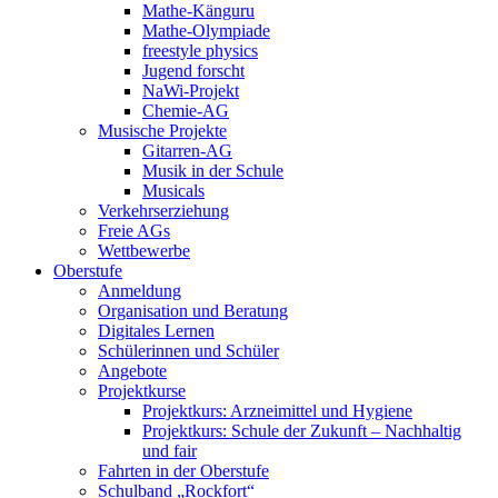
Mathe-Känguru
Mathe-Olympiade
freestyle physics
Jugend forscht
NaWi-Projekt
Chemie-AG
Musische Projekte
Gitarren-AG
Musik in der Schule
Musicals
Verkehrserziehung
Freie AGs
Wettbewerbe
Oberstufe
Anmeldung
Organisation und Beratung
Digitales Lernen
Schülerinnen und Schüler
Angebote
Projektkurse
Projektkurs: Arzneimittel und Hygiene
Projektkurs: Schule der Zukunft – Nachhaltig
und fair
Fahrten in der Oberstufe
Schulband „Rockfort“