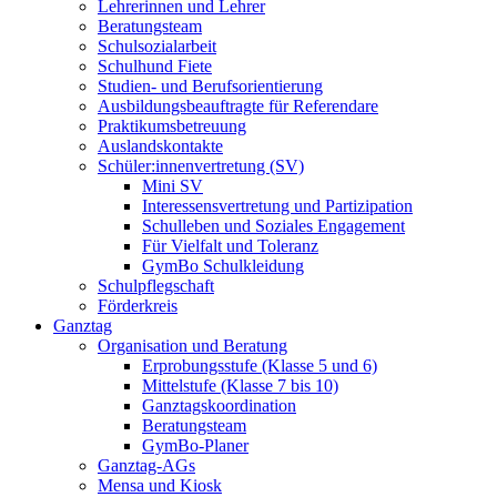
Lehrerinnen und Lehrer
Beratungsteam
Schulsozialarbeit
Schulhund Fiete
Studien- und Berufsorientierung
Ausbildungsbeauftragte für Referendare
Praktikumsbetreuung
Auslandskontakte
Schüler:innenvertretung (SV)
Mini SV
Interessensvertretung und Partizipation
Schulleben und Soziales Engagement
Für Vielfalt und Toleranz
GymBo Schulkleidung
Schulpflegschaft
Förderkreis
Ganztag
Organisation und Beratung
Erprobungsstufe (Klasse 5 und 6)
Mittelstufe (Klasse 7 bis 10)
Ganztagskoordination
Beratungsteam
GymBo-Planer
Ganztag-AGs
Mensa und Kiosk