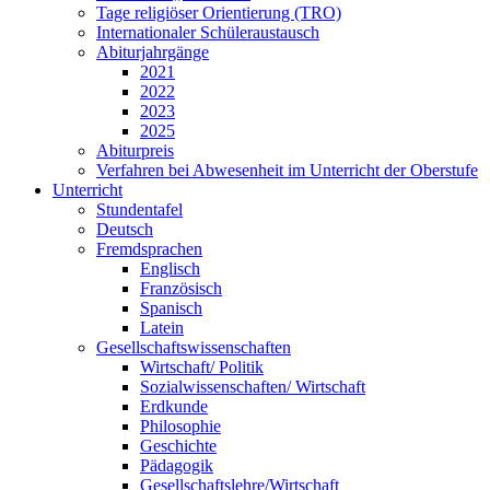
Tage religiöser Orientierung (TRO)
Internationaler Schüleraustausch
Abiturjahrgänge
2021
2022
2023
2025
Abiturpreis
Verfahren bei Abwesenheit im Unterricht der Oberstufe
Unterricht
Stundentafel
Deutsch
Fremdsprachen
Englisch
Französisch
Spanisch
Latein
Gesellschaftswissenschaften
Wirtschaft/ Politik
Sozialwissenschaften/ Wirtschaft
Erdkunde
Philosophie
Geschichte
Pädagogik
Gesellschaftslehre/Wirtschaft