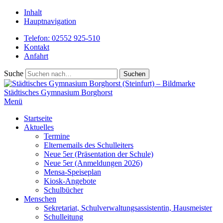
Inhalt
Hauptnavigation
Telefon: 02552 925-510
Kontakt
Anfahrt
Suche
Städtisches
Gymnasium Borghorst
Menü
Startseite
Aktuelles
Termine
Elternemails des Schulleiters
Neue 5er (Präsentation der Schule)
Neue 5er (Anmeldungen 2026)
Mensa-Speiseplan
Kiosk-Angebote
Schulbücher
Menschen
Sekretariat, Schulverwaltungsassistentin, Hausmeister
Schulleitung