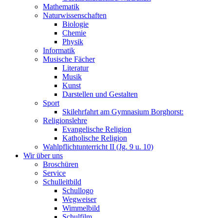
Mathematik
Naturwissenschaften
Biologie
Chemie
Physik
Informatik
Musische Fächer
Literatur
Musik
Kunst
Darstellen und Gestalten
Sport
Skilehrfahrt am Gymnasium Borghorst:
Religionslehre
Evangelische Religion
Katholische Religion
Wahlpflichtunterricht II (Jg. 9 u. 10)
Wir über uns
Broschüren
Service
Schulleitbild
Schullogo
Wegweiser
Wimmelbild
Schulfilm