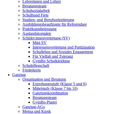
Lehrerinnen und Lehrer
Beratungsteam
Schulsozialarbeit
Schulhund Fiete
Studien- und Berufsorientierung
Ausbildungsbeauftragte für Referendare
Praktikumsbetreuung
Auslandskontakte
Schüler:innenvertretung (SV)
Mini SV
Interessensvertretung und Partizipation
Schulleben und Soziales Engagement
Für Vielfalt und Toleranz
GymBo Schulkleidung
Schulpflegschaft
Förderkreis
Ganztag
Organisation und Beratung
Erprobungsstufe (Klasse 5 und 6)
Mittelstufe (Klasse 7 bis 10)
Ganztagskoordination
Beratungsteam
GymBo-Planer
Ganztag-AGs
Mensa und Kiosk