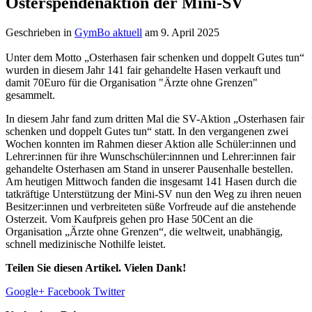
Osterspendenaktion der Mini-SV
Geschrieben in
GymBo aktuell
am
9. April 2025
Unter dem Motto „Osterhasen fair schenken und doppelt Gutes tun“
wurden in diesem Jahr 141 fair gehandelte Hasen verkauft und
damit 70Euro für die Organisation "Ärzte ohne Grenzen"
gesammelt.
In diesem Jahr fand zum dritten Mal die SV-Aktion „Osterhasen fair
schenken und doppelt Gutes tun“ statt. In den vergangenen zwei
Wochen konnten im Rahmen dieser Aktion alle Schüler:innen und
Lehrer:innen für ihre Wunschschüler:innnen und Lehrer:innen fair
gehandelte Osterhasen am Stand in unserer Pausenhalle bestellen.
Am heutigen Mittwoch fanden die insgesamt 141 Hasen durch die
tatkräftige Unterstützung der Mini-SV nun den Weg zu ihren neuen
Besitzer:innen und verbreiteten süße Vorfreude auf die anstehende
Osterzeit. Vom Kaufpreis gehen pro Hase 50Cent an die
Organisation „Ärzte ohne Grenzen“, die weltweit, unabhängig,
schnell medizinische Nothilfe leistet.
Teilen Sie diesen Artikel. Vielen Dank!
Google+
Facebook
Twitter