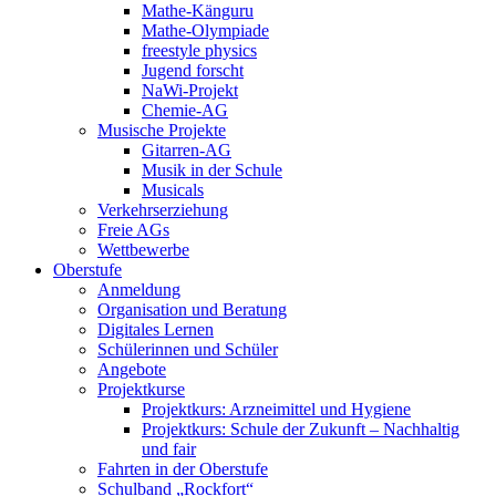
Mathe-Känguru
Mathe-Olympiade
freestyle physics
Jugend forscht
NaWi-Projekt
Chemie-AG
Musische Projekte
Gitarren-AG
Musik in der Schule
Musicals
Verkehrserziehung
Freie AGs
Wettbewerbe
Oberstufe
Anmeldung
Organisation und Beratung
Digitales Lernen
Schülerinnen und Schüler
Angebote
Projektkurse
Projektkurs: Arzneimittel und Hygiene
Projektkurs: Schule der Zukunft – Nachhaltig
und fair
Fahrten in der Oberstufe
Schulband „Rockfort“