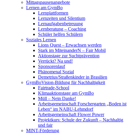
Mittagspausenangebote
Lernen am GymBo
Lernplattformen
Lernzeiten und Silentium
Lernaufgabenbetreuung
Lernberatung – Coaching
Schüler helfen Schülern
Soziales Lernen
Lions Quest – Erwachsen werden
Stark im MiteinanderN – Fair Mobil
Aktionstage zur Suchtprävention
Verrückt? Na und!
Sponsorenlauf
Phänomenal Sozial
Demetrius/Straßenkinder in Brasilien
GymBoVision-Bildung für Nachhaltigkeit
Fairtrade-School
Klimaaktionstage am GymBo
Müll – Nein Danke!
Arbeitsgemeinschaft Forschergarten „Boden ist
Leben“ im NABU-Lehmdorf
Arbeitsgemeinschaft Flower Power
Projektkurs: Schule der Zukunft – Nachhaltig
und fair
MINT-Förderung