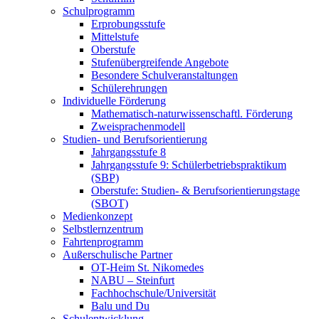
Schulprogramm
Erprobungsstufe
Mittelstufe
Oberstufe
Stufenübergreifende Angebote
Besondere Schulveranstaltungen
Schülerehrungen
Individuelle Förderung
Mathematisch-naturwissenschaftl. Förderung
Zweisprachenmodell
Studien- und Berufsorientierung
Jahrgangsstufe 8
Jahrgangsstufe 9: Schülerbetriebspraktikum
(SBP)
Oberstufe: Studien- & Berufsorientierungstage
(SBOT)
Medienkonzept
Selbstlernzentrum
Fahrtenprogramm
Außerschulische Partner
OT-Heim St. Nikomedes
NABU – Steinfurt
Fachhochschule/Universität
Balu und Du
Schulentwicklung