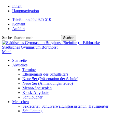
Inhalt
Hauptnavigation
Telefon: 02552 925-510
Kontakt
Anfahrt
Suche
Städtisches
Gymnasium Borghorst
Menü
Startseite
Aktuelles
Termine
Elternemails des Schulleiters
Neue 5er (Präsentation der Schule)
Neue 5er (Anmeldungen 2026)
Mensa-Speiseplan
Kiosk-Angebote
Schulbücher
Menschen
Sekretariat, Schulverwaltungsassistentin, Hausmeister
Schulleitung