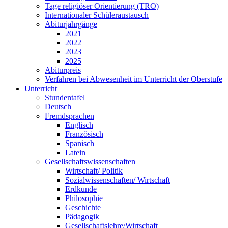
Tage religiöser Orientierung (TRO)
Internationaler Schüleraustausch
Abiturjahrgänge
2021
2022
2023
2025
Abiturpreis
Verfahren bei Abwesenheit im Unterricht der Oberstufe
Unterricht
Stundentafel
Deutsch
Fremdsprachen
Englisch
Französisch
Spanisch
Latein
Gesellschaftswissenschaften
Wirtschaft/ Politik
Sozialwissenschaften/ Wirtschaft
Erdkunde
Philosophie
Geschichte
Pädagogik
Gesellschaftslehre/Wirtschaft