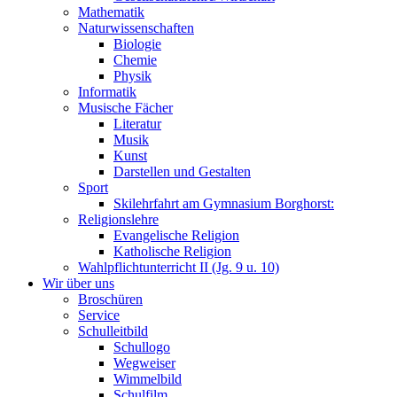
Mathematik
Naturwissenschaften
Biologie
Chemie
Physik
Informatik
Musische Fächer
Literatur
Musik
Kunst
Darstellen und Gestalten
Sport
Skilehrfahrt am Gymnasium Borghorst:
Religionslehre
Evangelische Religion
Katholische Religion
Wahlpflichtunterricht II (Jg. 9 u. 10)
Wir über uns
Broschüren
Service
Schulleitbild
Schullogo
Wegweiser
Wimmelbild
Schulfilm