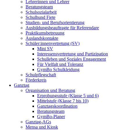
Lehrerinnen und Lehrer
Beratungsteam
Schulsozialarbeit
Schulhund Fiete
Studien- und Berufsorientierung
Ausbildungsbeauftragte für Referendare
Praktikumsbetreuung
Auslandskontakte
Schüler:innenvertretung (SV)
Mini SV
Interessensvertretung und Partizipation
Schulleben und Soziales Engagement
Für Vielfalt und Toleranz
GymBo Schulkleidung
Schulpflegschaft
Förderkreis
Ganztag
Organisation und Beratung
Erprobungsstufe (Klasse 5 und 6)
Mittelstufe (Klasse 7 bis 10)
Ganztagskoordination
Beratungsteam
GymBo-Planer
Ganztag-AGs
Mensa und Kiosk