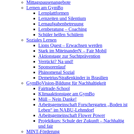
Mittagspausenangebote
Lernen am GymBo
Lernplattformen
Lernzeiten und Silentium
Lernaufgabenbetreuung
Lernberatung – Coaching
Schüler helfen Schülern
Soziales Lernen
Lions Quest – Erwachsen werden
Stark im MiteinanderN – Fair Mobil
Aktionstage zur Suchtprävention
Verrückt? Na und!
Sponsorenlauf
Phänomenal Sozial
Demetrius/Straßenkinder in Brasilien
GymBoVision-Bildung für Nachhaltigkeit
Fairtrade-School
Klimaaktionstage am GymBo
Müll – Nein Danke!
Arbeitsgemeinschaft Forschergarten „Boden ist
Leben“ im NABU-Lehmdorf
Arbeitsgemeinschaft Flower Power
Projektkurs: Schule der Zukunft – Nachhaltig
und fair
MINT-Förderung