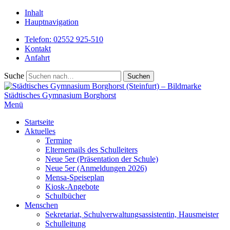
Inhalt
Hauptnavigation
Telefon: 02552 925-510
Kontakt
Anfahrt
Suche
Städtisches
Gymnasium Borghorst
Menü
Startseite
Aktuelles
Termine
Elternemails des Schulleiters
Neue 5er (Präsentation der Schule)
Neue 5er (Anmeldungen 2026)
Mensa-Speiseplan
Kiosk-Angebote
Schulbücher
Menschen
Sekretariat, Schulverwaltungsassistentin, Hausmeister
Schulleitung