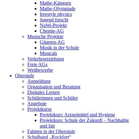
Mathe-Känguru
Mathe-Olympiade
freestyle physics
Jugend forscht
NaWi-Projekt
Chemie-AG
Musische Projekte
Gitarren-AG
Musik in der Schule
Musicals
Verkehrserziehung
Freie AGs
Wettbewerbe
Oberstufe
Anmeldung
Organisation und Beratung
Digitales Lernen
Schülerinnen und Schüler
Angebote
Projektkurse
Projektkurs: Arzneimittel und Hygiene
Projektkurs: Schule der Zukunft – Nachhaltig
und fair
Fahrten in der Oberstufe
Schulband „Rockfort“