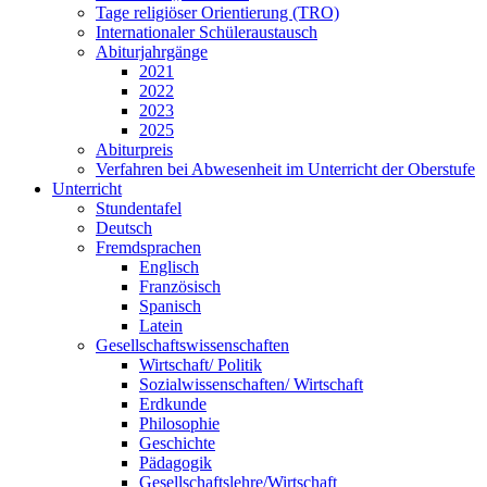
Tage religiöser Orientierung (TRO)
Internationaler Schüleraustausch
Abiturjahrgänge
2021
2022
2023
2025
Abiturpreis
Verfahren bei Abwesenheit im Unterricht der Oberstufe
Unterricht
Stundentafel
Deutsch
Fremdsprachen
Englisch
Französisch
Spanisch
Latein
Gesellschaftswissenschaften
Wirtschaft/ Politik
Sozialwissenschaften/ Wirtschaft
Erdkunde
Philosophie
Geschichte
Pädagogik
Gesellschaftslehre/Wirtschaft