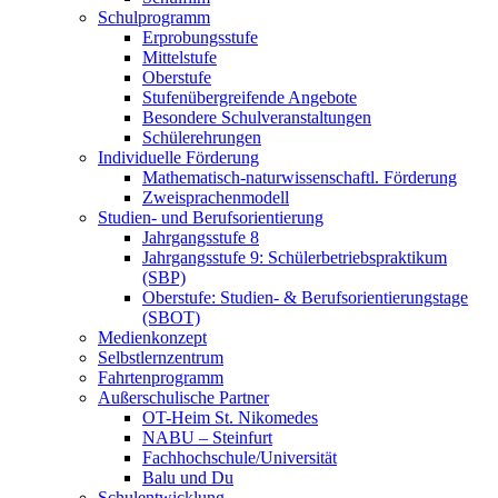
Schulprogramm
Erprobungsstufe
Mittelstufe
Oberstufe
Stufenübergreifende Angebote
Besondere Schulveranstaltungen
Schülerehrungen
Individuelle Förderung
Mathematisch-naturwissenschaftl. Förderung
Zweisprachenmodell
Studien- und Berufsorientierung
Jahrgangsstufe 8
Jahrgangsstufe 9: Schülerbetriebspraktikum
(SBP)
Oberstufe: Studien- & Berufsorientierungstage
(SBOT)
Medienkonzept
Selbstlernzentrum
Fahrtenprogramm
Außerschulische Partner
OT-Heim St. Nikomedes
NABU – Steinfurt
Fachhochschule/Universität
Balu und Du
Schulentwicklung