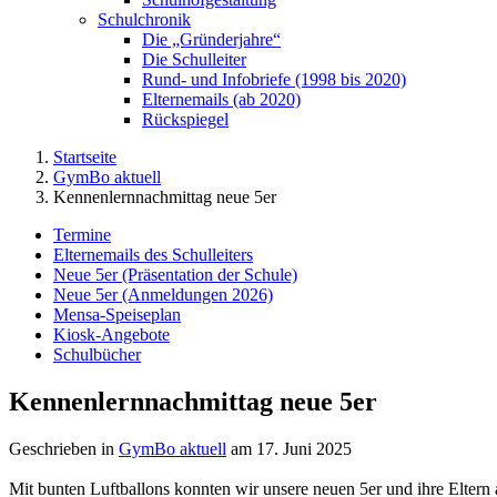
Schulchronik
Die „Gründerjahre“
Die Schulleiter
Rund- und Infobriefe (1998 bis 2020)
Elternemails (ab 2020)
Rückspiegel
Startseite
GymBo aktuell
Kennenlernnachmittag neue 5er
Termine
Elternemails des Schulleiters
Neue 5er (Präsentation der Schule)
Neue 5er (Anmeldungen 2026)
Mensa-Speiseplan
Kiosk-Angebote
Schulbücher
Kennenlernnachmittag neue 5er
Geschrieben in
GymBo aktuell
am
17. Juni 2025
Mit bunten Luftballons konnten wir unsere neuen 5er und ihre Elte