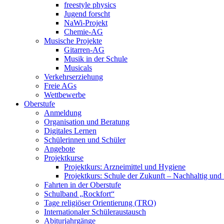
freestyle physics
Jugend forscht
NaWi-Projekt
Chemie-AG
Musische Projekte
Gitarren-AG
Musik in der Schule
Musicals
Verkehrserziehung
Freie AGs
Wettbewerbe
Oberstufe
Anmeldung
Organisation und Beratung
Digitales Lernen
Schülerinnen und Schüler
Angebote
Projektkurse
Projektkurs: Arzneimittel und Hygiene
Projektkurs: Schule der Zukunft – Nachhaltig und 
Fahrten in der Oberstufe
Schulband „Rockfort“
Tage religiöser Orientierung (TRO)
Internationaler Schüleraustausch
Abiturjahrgänge