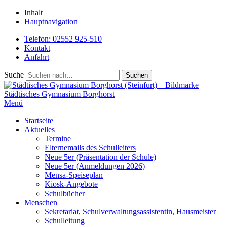
Inhalt
Hauptnavigation
Telefon: 02552 925-510
Kontakt
Anfahrt
Suche
Städtisches
Gymnasium Borghorst
Menü
Startseite
Aktuelles
Termine
Elternemails des Schulleiters
Neue 5er (Präsentation der Schule)
Neue 5er (Anmeldungen 2026)
Mensa-Speiseplan
Kiosk-Angebote
Schulbücher
Menschen
Sekretariat, Schulverwaltungsassistentin, Hausmeister
Schulleitung