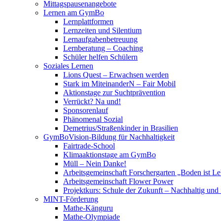
Mittagspausenangebote
Lernen am GymBo
Lernplattformen
Lernzeiten und Silentium
Lernaufgabenbetreuung
Lernberatung – Coaching
Schüler helfen Schülern
Soziales Lernen
Lions Quest – Erwachsen werden
Stark im MiteinanderN – Fair Mobil
Aktionstage zur Suchtprävention
Verrückt? Na und!
Sponsorenlauf
Phänomenal Sozial
Demetrius/Straßenkinder in Brasilien
GymBoVision-Bildung für Nachhaltigkeit
Fairtrade-School
Klimaaktionstage am GymBo
Müll – Nein Danke!
Arbeitsgemeinschaft Forschergarten „Boden ist
Arbeitsgemeinschaft Flower Power
Projektkurs: Schule der Zukunft – Nachhaltig und 
MINT-Förderung
Mathe-Känguru
Mathe-Olympiade