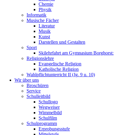
Chemie
Physik
Informatik
Musische Fächer
Literatur
Musik
Kunst
Darstellen und Gestalten
Sport
Skilehrfahrt am Gymnasium Borghorst:
Religionslehre
Evangelische Religion
Katholische Religion
Wahlpflichtunterricht II (Jg. 9 u. 10)
Wir über uns
Broschüren
Service
Schulleitbild
Schullogo
Wegweiser
Wimmelbild
Schulfilm
Schulprogramm
Erprobungsstufe
Mittelstufe