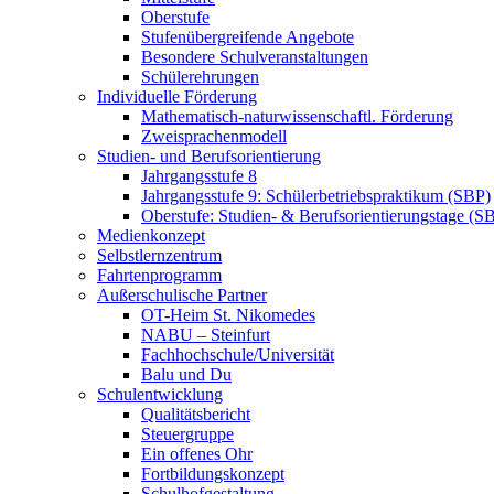
Oberstufe
Stufenübergreifende Angebote
Besondere Schulveranstaltungen
Schülerehrungen
Individuelle Förderung
Mathematisch-naturwissenschaftl. Förderung
Zweisprachenmodell
Studien- und Berufsorientierung
Jahrgangsstufe 8
Jahrgangsstufe 9: Schülerbetriebspraktikum (SBP)
Oberstufe: Studien- & Berufsorientierungstage (
Medienkonzept
Selbstlernzentrum
Fahrtenprogramm
Außerschulische Partner
OT-Heim St. Nikomedes
NABU – Steinfurt
Fachhochschule/Universität
Balu und Du
Schulentwicklung
Qualitätsbericht
Steuergruppe
Ein offenes Ohr
Fortbildungskonzept
Schulhofgestaltung