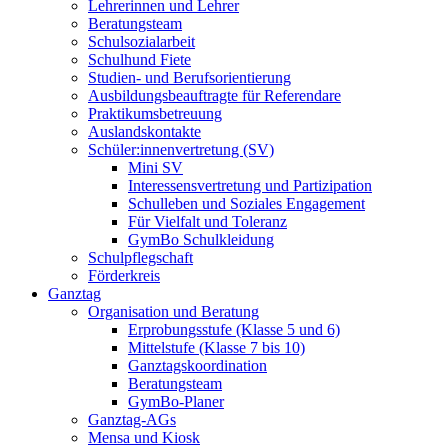
Lehrerinnen und Lehrer
Beratungsteam
Schulsozialarbeit
Schulhund Fiete
Studien- und Berufsorientierung
Ausbildungsbeauftragte für Referendare
Praktikumsbetreuung
Auslandskontakte
Schüler:innenvertretung (SV)
Mini SV
Interessensvertretung und Partizipation
Schulleben und Soziales Engagement
Für Vielfalt und Toleranz
GymBo Schulkleidung
Schulpflegschaft
Förderkreis
Ganztag
Organisation und Beratung
Erprobungsstufe (Klasse 5 und 6)
Mittelstufe (Klasse 7 bis 10)
Ganztagskoordination
Beratungsteam
GymBo-Planer
Ganztag-AGs
Mensa und Kiosk