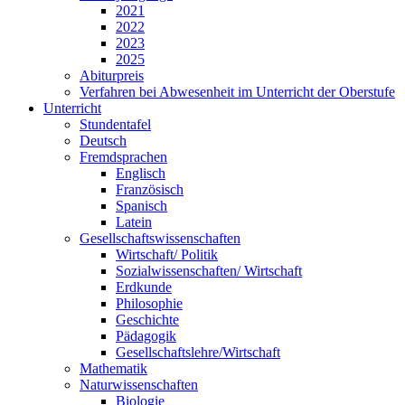
2021
2022
2023
2025
Abiturpreis
Verfahren bei Abwesenheit im Unterricht der Oberstufe
Unterricht
Stundentafel
Deutsch
Fremdsprachen
Englisch
Französisch
Spanisch
Latein
Gesellschaftswissenschaften
Wirtschaft/ Politik
Sozialwissenschaften/ Wirtschaft
Erdkunde
Philosophie
Geschichte
Pädagogik
Gesellschaftslehre/Wirtschaft
Mathematik
Naturwissenschaften
Biologie