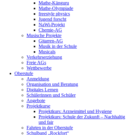
Mathe-Känguru
Mathe-Olympiade
freestyle physics
Jugend forscht
NaWi-Projekt
Chemie-AG
Musische Projekte
Gitarren-AG
Musik in der Schule
Musicals
Verkehrserziehung
Freie AGs
Wettbewerbe
Oberstufe
Anmeldung
Organisation und Beratung
Digitales Lernen
Schülerinnen und Schüler
Angebote
Projektkurse
Projektkurs: Arzneimittel und Hygiene
Projektkurs: Schule der Zukunft – Nachhaltig
und fair
Fahrten in der Oberstufe
Schulband „Rockfort“