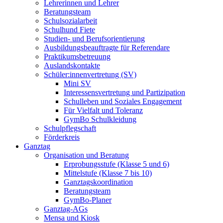
Lehrerinnen und Lehrer
Beratungsteam
Schulsozialarbeit
Schulhund Fiete
Studien- und Berufsorientierung
Ausbildungsbeauftragte für Referendare
Praktikumsbetreuung
Auslandskontakte
Schüler:innenvertretung (SV)
Mini SV
Interessensvertretung und Partizipation
Schulleben und Soziales Engagement
Für Vielfalt und Toleranz
GymBo Schulkleidung
Schulpflegschaft
Förderkreis
Ganztag
Organisation und Beratung
Erprobungsstufe (Klasse 5 und 6)
Mittelstufe (Klasse 7 bis 10)
Ganztagskoordination
Beratungsteam
GymBo-Planer
Ganztag-AGs
Mensa und Kiosk