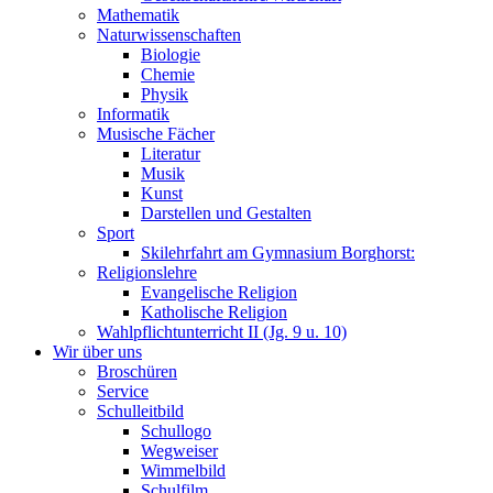
Mathematik
Naturwissenschaften
Biologie
Chemie
Physik
Informatik
Musische Fächer
Literatur
Musik
Kunst
Darstellen und Gestalten
Sport
Skilehrfahrt am Gymnasium Borghorst:
Religionslehre
Evangelische Religion
Katholische Religion
Wahlpflichtunterricht II (Jg. 9 u. 10)
Wir über uns
Broschüren
Service
Schulleitbild
Schullogo
Wegweiser
Wimmelbild
Schulfilm