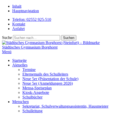
Inhalt
Hauptnavigation
Telefon: 02552 925-510
Kontakt
Anfahrt
Suche
Städtisches
Gymnasium Borghorst
Menü
Startseite
Aktuelles
Termine
Elternemails des Schulleiters
Neue 5er (Präsentation der Schule)
Neue 5er (Anmeldungen 2026)
Mensa-Speiseplan
Kiosk-Angebote
Schulbücher
Menschen
Sekretariat, Schulverwaltungsassistentin, Hausmeister
Schulleitung