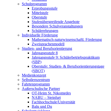
Schulprogramm
Erprobungsstufe
Mittelstufe
Oberstufe
Stufenübergreifende Angebote
Besondere Schulveranstaltungen
Schülerehrungen
Individuelle Förderung
Mathematisch-naturwissenschaftl. Förderung
Zweisprachenmodell
Studien- und Berufsorientierung
Jahrgangsstufe 8
Jahrgangsstufe 9: Schülerbetriebspraktikum
(SBP)
Oberstufe: Studien- & Berufsorientierungstage
(SBOT)
Medienkonzept
Selbstlernzentrum
Fahrtenprogramm
Außerschulische Partner
OT-Heim St. Nikomedes
NABU – Steinfurt
Fachhochschule/Universität
Balu und Du
Schulentwicklung