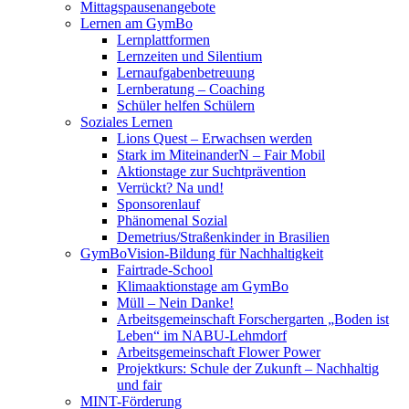
Mittagspausenangebote
Lernen am GymBo
Lernplattformen
Lernzeiten und Silentium
Lernaufgabenbetreuung
Lernberatung – Coaching
Schüler helfen Schülern
Soziales Lernen
Lions Quest – Erwachsen werden
Stark im MiteinanderN – Fair Mobil
Aktionstage zur Suchtprävention
Verrückt? Na und!
Sponsorenlauf
Phänomenal Sozial
Demetrius/Straßenkinder in Brasilien
GymBoVision-Bildung für Nachhaltigkeit
Fairtrade-School
Klimaaktionstage am GymBo
Müll – Nein Danke!
Arbeitsgemeinschaft Forschergarten „Boden ist
Leben“ im NABU-Lehmdorf
Arbeitsgemeinschaft Flower Power
Projektkurs: Schule der Zukunft – Nachhaltig
und fair
MINT-Förderung