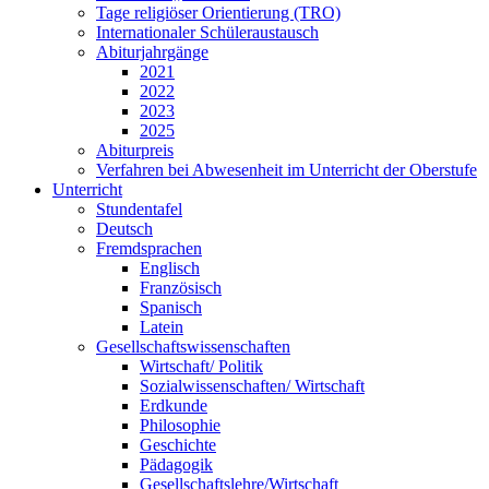
Tage religiöser Orientierung (TRO)
Internationaler Schüleraustausch
Abiturjahrgänge
2021
2022
2023
2025
Abiturpreis
Verfahren bei Abwesenheit im Unterricht der Oberstufe
Unterricht
Stundentafel
Deutsch
Fremdsprachen
Englisch
Französisch
Spanisch
Latein
Gesellschaftswissenschaften
Wirtschaft/ Politik
Sozialwissenschaften/ Wirtschaft
Erdkunde
Philosophie
Geschichte
Pädagogik
Gesellschaftslehre/Wirtschaft