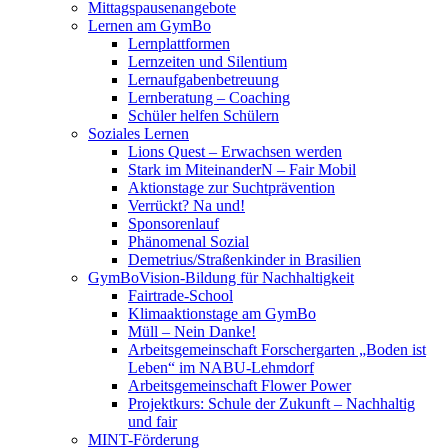
Mittagspausenangebote
Lernen am GymBo
Lernplattformen
Lernzeiten und Silentium
Lernaufgabenbetreuung
Lernberatung – Coaching
Schüler helfen Schülern
Soziales Lernen
Lions Quest – Erwachsen werden
Stark im MiteinanderN – Fair Mobil
Aktionstage zur Suchtprävention
Verrückt? Na und!
Sponsorenlauf
Phänomenal Sozial
Demetrius/Straßenkinder in Brasilien
GymBoVision-Bildung für Nachhaltigkeit
Fairtrade-School
Klimaaktionstage am GymBo
Müll – Nein Danke!
Arbeitsgemeinschaft Forschergarten „Boden ist
Leben“ im NABU-Lehmdorf
Arbeitsgemeinschaft Flower Power
Projektkurs: Schule der Zukunft – Nachhaltig
und fair
MINT-Förderung