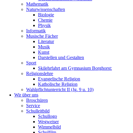
Mathematik
Naturwissenschaften
Biologie
Chemie
Physik
Informatik
Musische Fächer
Literatur
Musik
Kunst
Darstellen und Gestalten
Sport
Skilehrfahrt am Gymnasium Borghorst:
Religionslehre
Evangelische Religion
Katholische Religion
Wahlpflichtunterricht II (Jg. 9 u. 10)
Wir über uns
Broschüren
Service
Schulleitbild
Schullogo
Wegweiser
Wimmelbild
Schulfilm