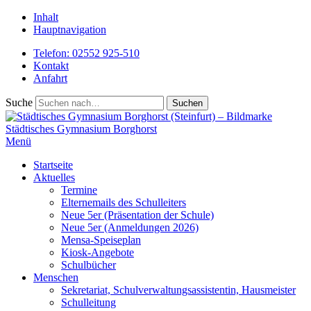
Inhalt
Hauptnavigation
Telefon: 02552 925-510
Kontakt
Anfahrt
Suche
Städtisches
Gymnasium Borghorst
Menü
Startseite
Aktuelles
Termine
Elternemails des Schulleiters
Neue 5er (Präsentation der Schule)
Neue 5er (Anmeldungen 2026)
Mensa-Speiseplan
Kiosk-Angebote
Schulbücher
Menschen
Sekretariat, Schulverwaltungsassistentin, Hausmeister
Schulleitung