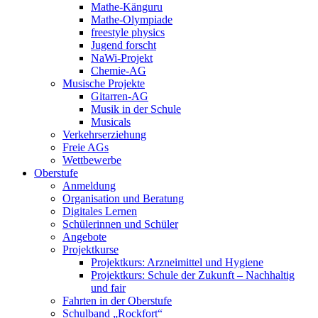
Mathe-Känguru
Mathe-Olympiade
freestyle physics
Jugend forscht
NaWi-Projekt
Chemie-AG
Musische Projekte
Gitarren-AG
Musik in der Schule
Musicals
Verkehrserziehung
Freie AGs
Wettbewerbe
Oberstufe
Anmeldung
Organisation und Beratung
Digitales Lernen
Schülerinnen und Schüler
Angebote
Projektkurse
Projektkurs: Arzneimittel und Hygiene
Projektkurs: Schule der Zukunft – Nachhaltig
und fair
Fahrten in der Oberstufe
Schulband „Rockfort“