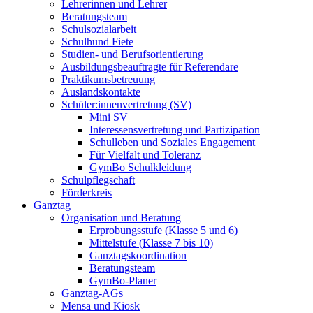
Lehrerinnen und Lehrer
Beratungsteam
Schulsozialarbeit
Schulhund Fiete
Studien- und Berufsorientierung
Ausbildungsbeauftragte für Referendare
Praktikumsbetreuung
Auslandskontakte
Schüler:innenvertretung (SV)
Mini SV
Interessensvertretung und Partizipation
Schulleben und Soziales Engagement
Für Vielfalt und Toleranz
GymBo Schulkleidung
Schulpflegschaft
Förderkreis
Ganztag
Organisation und Beratung
Erprobungsstufe (Klasse 5 und 6)
Mittelstufe (Klasse 7 bis 10)
Ganztagskoordination
Beratungsteam
GymBo-Planer
Ganztag-AGs
Mensa und Kiosk