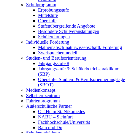
Schulprogramm
Erprobungsstufe
Mittelstufe
Oberstufe
Stufenübergreifende Angebote
Besondere Schulveranstaltungen
Schülerehrungen
Individuelle Förderung
Mathematisch-naturwissenschaftl. Förderung
Zweisprachenmodell
Studien- und Berufsorientierung
Jahrgangsstufe 8
Jahrgangsstufe 9: Schülerbetriebspraktikum
(SBP)
Oberstufe: Studien- & Berufsorientierungstage
(SBOT)
Medienkonzept
Selbstlernzentrum
Fahrtenprogramm
Außerschulische Partner
OT-Heim St. Nikomedes
NABU – Steinfurt
Fachhochschule/Universität
Balu und Du
Schulentwicklung