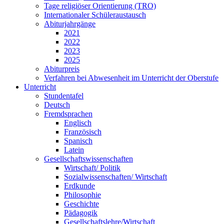
Tage religiöser Orientierung (TRO)
Internationaler Schüleraustausch
Abiturjahrgänge
2021
2022
2023
2025
Abiturpreis
Verfahren bei Abwesenheit im Unterricht der Oberstufe
Unterricht
Stundentafel
Deutsch
Fremdsprachen
Englisch
Französisch
Spanisch
Latein
Gesellschaftswissenschaften
Wirtschaft/ Politik
Sozialwissenschaften/ Wirtschaft
Erdkunde
Philosophie
Geschichte
Pädagogik
Gesellschaftslehre/Wirtschaft