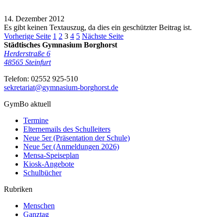
14. Dezember 2012
Es gibt keinen Textauszug, da dies ein geschützter Beitrag ist.
Vorherige Seite
1
2
3
4
5
Nächste Seite
Städtisches Gymnasium Borghorst
Herderstraße 6
48565
Steinfurt
Telefon:
02552 925-510
sekretariat@gymnasium-borghorst.de
GymBo aktuell
Termine
Elternemails des Schulleiters
Neue 5er (Präsentation der Schule)
Neue 5er (Anmeldungen 2026)
Mensa-Speiseplan
Kiosk-Angebote
Schulbücher
Rubriken
Menschen
Ganztag