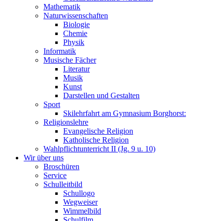
Mathematik
Naturwissenschaften
Biologie
Chemie
Physik
Informatik
Musische Fächer
Literatur
Musik
Kunst
Darstellen und Gestalten
Sport
Skilehrfahrt am Gymnasium Borghorst:
Religionslehre
Evangelische Religion
Katholische Religion
Wahlpflichtunterricht II (Jg. 9 u. 10)
Wir über uns
Broschüren
Service
Schulleitbild
Schullogo
Wegweiser
Wimmelbild
Schulfilm