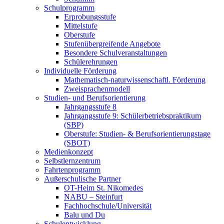
Schulprogramm
Erprobungsstufe
Mittelstufe
Oberstufe
Stufenübergreifende Angebote
Besondere Schulveranstaltungen
Schülerehrungen
Individuelle Förderung
Mathematisch-naturwissenschaftl. Förderung
Zweisprachenmodell
Studien- und Berufsorientierung
Jahrgangsstufe 8
Jahrgangsstufe 9: Schülerbetriebspraktikum
(SBP)
Oberstufe: Studien- & Berufsorientierungstage
(SBOT)
Medienkonzept
Selbstlernzentrum
Fahrtenprogramm
Außerschulische Partner
OT-Heim St. Nikomedes
NABU – Steinfurt
Fachhochschule/Universität
Balu und Du
Schulentwicklung