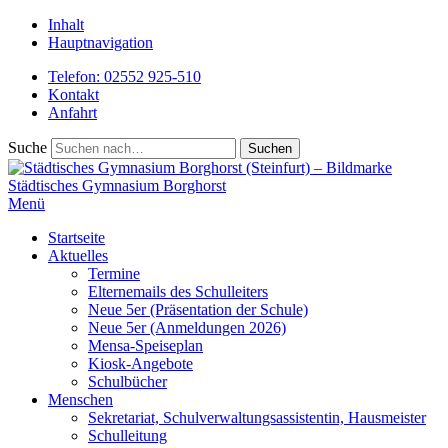
Inhalt
Hauptnavigation
Telefon: 02552 925-510
Kontakt
Anfahrt
Suche
Städtisches
Gymnasium Borghorst
Menü
Startseite
Aktuelles
Termine
Elternemails des Schulleiters
Neue 5er (Präsentation der Schule)
Neue 5er (Anmeldungen 2026)
Mensa-Speiseplan
Kiosk-Angebote
Schulbücher
Menschen
Sekretariat, Schulverwaltungsassistentin, Hausmeister
Schulleitung