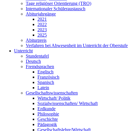
Tage religiöser Orientierung (TRO)
Internationaler Schüleraustausch
Abiturjahrgänge
2021
2022
2023
2025
Abiturpreis
Verfahren bei Abwesenheit im Unterricht der Oberstufe
Unterricht
Stundentafel
Deutsch
Fremdsprachen
Englisch
Französisch
Spanisch
Latein
Gesellschaftswissenschaften
Wirtschaft/ Politik
Sozialwissenschaften/ Wirtschaft
Erdkunde
Philosophie
Geschichte
Pädagogik
Gesellschaftslehre/Wirtschaft