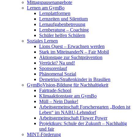
Mittagspausenangebote
Lernen am GymBo
Lernplattformen
Lernzeiten und Silentium
Lernaufgabenbetreuung
Lernberatung – Coaching
Schüler helfen Schülern
Soziales Lernen
Lions Quest – Erwachsen werden
Stark im MiteinanderN – Fair Mobil
Aktionstage zur Suchtprävention
Verrückt? Na und!
Sponsorenlauf
Phänomenal Sozial
Demetrius/Straßenkinder in Brasilien
GymBoVision-Bildung für Nachhaltigkeit
Fairtrade-School
Klimaaktionstage am GymBo
Müll – Nein Danke!
Arbeitsgemeinschaft Forschergarten „Boden ist
Leben“ im NABU-Lehmdorf
Arbeitsgemeinschaft Flower Power
Projektkurs: Schule der Zukunft – Nachhaltig
und fair
MINT-Förderung