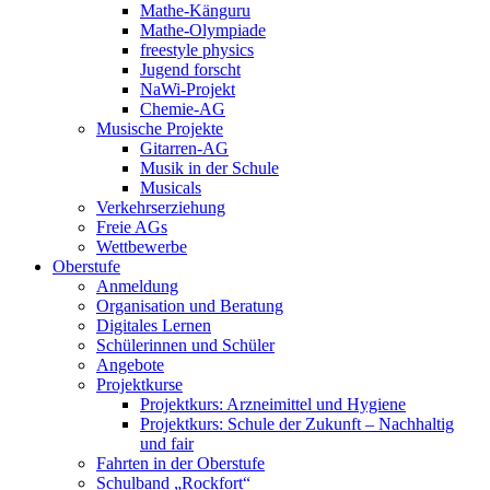
Mathe-Känguru
Mathe-Olympiade
freestyle physics
Jugend forscht
NaWi-Projekt
Chemie-AG
Musische Projekte
Gitarren-AG
Musik in der Schule
Musicals
Verkehrserziehung
Freie AGs
Wettbewerbe
Oberstufe
Anmeldung
Organisation und Beratung
Digitales Lernen
Schülerinnen und Schüler
Angebote
Projektkurse
Projektkurs: Arzneimittel und Hygiene
Projektkurs: Schule der Zukunft – Nachhaltig
und fair
Fahrten in der Oberstufe
Schulband „Rockfort“