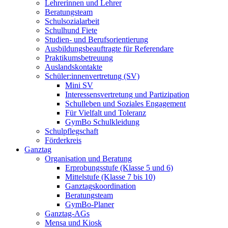
Lehrerinnen und Lehrer
Beratungsteam
Schulsozialarbeit
Schulhund Fiete
Studien- und Berufsorientierung
Ausbildungsbeauftragte für Referendare
Praktikumsbetreuung
Auslandskontakte
Schüler:innenvertretung (SV)
Mini SV
Interessensvertretung und Partizipation
Schulleben und Soziales Engagement
Für Vielfalt und Toleranz
GymBo Schulkleidung
Schulpflegschaft
Förderkreis
Ganztag
Organisation und Beratung
Erprobungsstufe (Klasse 5 und 6)
Mittelstufe (Klasse 7 bis 10)
Ganztagskoordination
Beratungsteam
GymBo-Planer
Ganztag-AGs
Mensa und Kiosk