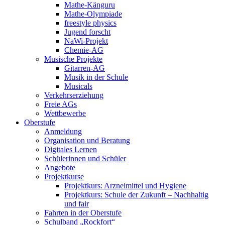
Mathe-Känguru
Mathe-Olympiade
freestyle physics
Jugend forscht
NaWi-Projekt
Chemie-AG
Musische Projekte
Gitarren-AG
Musik in der Schule
Musicals
Verkehrserziehung
Freie AGs
Wettbewerbe
Oberstufe
Anmeldung
Organisation und Beratung
Digitales Lernen
Schülerinnen und Schüler
Angebote
Projektkurse
Projektkurs: Arzneimittel und Hygiene
Projektkurs: Schule der Zukunft – Nachhaltig
und fair
Fahrten in der Oberstufe
Schulband „Rockfort“