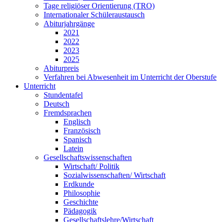
Tage religiöser Orientierung (TRO)
Internationaler Schüleraustausch
Abiturjahrgänge
2021
2022
2023
2025
Abiturpreis
Verfahren bei Abwesenheit im Unterricht der Oberstufe
Unterricht
Stundentafel
Deutsch
Fremdsprachen
Englisch
Französisch
Spanisch
Latein
Gesellschaftswissenschaften
Wirtschaft/ Politik
Sozialwissenschaften/ Wirtschaft
Erdkunde
Philosophie
Geschichte
Pädagogik
Gesellschaftslehre/Wirtschaft