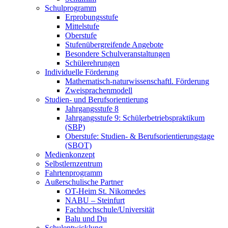
Schulprogramm
Erprobungsstufe
Mittelstufe
Oberstufe
Stufenübergreifende Angebote
Besondere Schulveranstaltungen
Schülerehrungen
Individuelle Förderung
Mathematisch-naturwissenschaftl. Förderung
Zweisprachenmodell
Studien- und Berufsorientierung
Jahrgangsstufe 8
Jahrgangsstufe 9: Schülerbetriebspraktikum
(SBP)
Oberstufe: Studien- & Berufsorientierungstage
(SBOT)
Medienkonzept
Selbstlernzentrum
Fahrtenprogramm
Außerschulische Partner
OT-Heim St. Nikomedes
NABU – Steinfurt
Fachhochschule/Universität
Balu und Du
Schulentwicklung