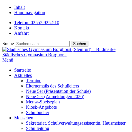
Inhalt
Hauptnavigation
Telefon: 02552 925-510
Kontakt
Anfahrt
Suche
Städtisches
Gymnasium Borghorst
Menü
Startseite
Aktuelles
Termine
Elternemails des Schulleiters
Neue 5er (Präsentation der Schule)
Neue 5er (Anmeldungen 2026)
Mensa-Speiseplan
Kiosk-Angebote
Schulbücher
Menschen
Sekretariat, Schulverwaltungsassistentin, Hausmeister
Schulleitung