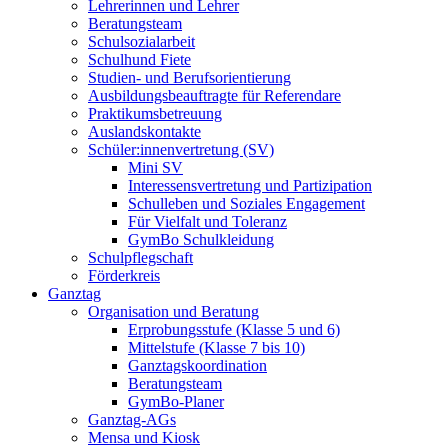
Lehrerinnen und Lehrer
Beratungsteam
Schulsozialarbeit
Schulhund Fiete
Studien- und Berufsorientierung
Ausbildungsbeauftragte für Referendare
Praktikumsbetreuung
Auslandskontakte
Schüler:innenvertretung (SV)
Mini SV
Interessensvertretung und Partizipation
Schulleben und Soziales Engagement
Für Vielfalt und Toleranz
GymBo Schulkleidung
Schulpflegschaft
Förderkreis
Ganztag
Organisation und Beratung
Erprobungsstufe (Klasse 5 und 6)
Mittelstufe (Klasse 7 bis 10)
Ganztagskoordination
Beratungsteam
GymBo-Planer
Ganztag-AGs
Mensa und Kiosk