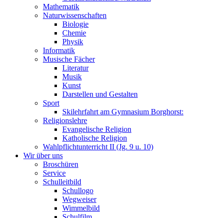
Mathematik
Naturwissenschaften
Biologie
Chemie
Physik
Informatik
Musische Fächer
Literatur
Musik
Kunst
Darstellen und Gestalten
Sport
Skilehrfahrt am Gymnasium Borghorst:
Religionslehre
Evangelische Religion
Katholische Religion
Wahlpflichtunterricht II (Jg. 9 u. 10)
Wir über uns
Broschüren
Service
Schulleitbild
Schullogo
Wegweiser
Wimmelbild
Schulfilm