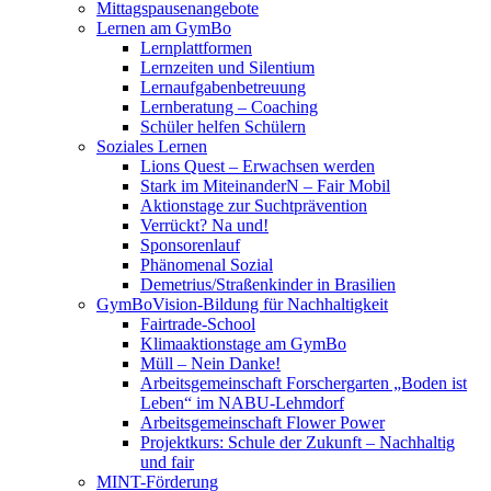
Mittagspausenangebote
Lernen am GymBo
Lernplattformen
Lernzeiten und Silentium
Lernaufgabenbetreuung
Lernberatung – Coaching
Schüler helfen Schülern
Soziales Lernen
Lions Quest – Erwachsen werden
Stark im MiteinanderN – Fair Mobil
Aktionstage zur Suchtprävention
Verrückt? Na und!
Sponsorenlauf
Phänomenal Sozial
Demetrius/Straßenkinder in Brasilien
GymBoVision-Bildung für Nachhaltigkeit
Fairtrade-School
Klimaaktionstage am GymBo
Müll – Nein Danke!
Arbeitsgemeinschaft Forschergarten „Boden ist
Leben“ im NABU-Lehmdorf
Arbeitsgemeinschaft Flower Power
Projektkurs: Schule der Zukunft – Nachhaltig
und fair
MINT-Förderung