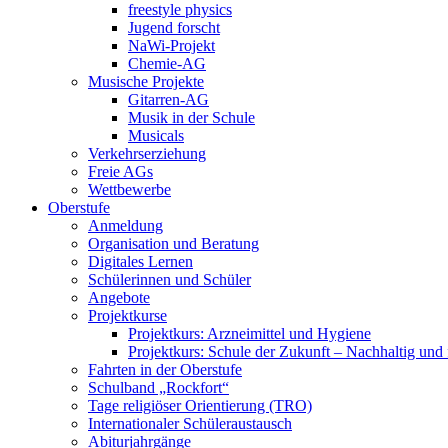
freestyle physics
Jugend forscht
NaWi-Projekt
Chemie-AG
Musische Projekte
Gitarren-AG
Musik in der Schule
Musicals
Verkehrserziehung
Freie AGs
Wettbewerbe
Oberstufe
Anmeldung
Organisation und Beratung
Digitales Lernen
Schülerinnen und Schüler
Angebote
Projektkurse
Projektkurs: Arzneimittel und Hygiene
Projektkurs: Schule der Zukunft – Nachhaltig und 
Fahrten in der Oberstufe
Schulband „Rockfort“
Tage religiöser Orientierung (TRO)
Internationaler Schüleraustausch
Abiturjahrgänge