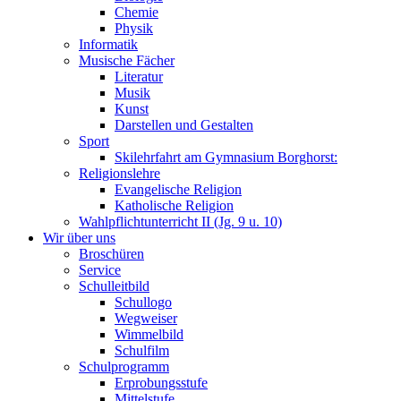
Chemie
Physik
Informatik
Musische Fächer
Literatur
Musik
Kunst
Darstellen und Gestalten
Sport
Skilehrfahrt am Gymnasium Borghorst:
Religionslehre
Evangelische Religion
Katholische Religion
Wahlpflichtunterricht II (Jg. 9 u. 10)
Wir über uns
Broschüren
Service
Schulleitbild
Schullogo
Wegweiser
Wimmelbild
Schulfilm
Schulprogramm
Erprobungsstufe
Mittelstufe