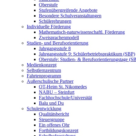
Oberstufe
Stufenübergreifende Angebote
Besondere Schulveranstaltungen
Schülerehrungen
Individuelle Förderung
Mathematisch-naturwissenschaftl. Förderung
Zweisprachenmodell
Studien- und Berufsorientierung
Jahrgangsstufe 8
Jahrgangsstufe 9: Schülerbetriebspraktikum (SBP)
Oberstufe: Studien- & Berufsorientierungstage (
Medienkonzept
Selbstlernzentrum
Fahrtenprogramm
Außerschulische Partner
OT-Heim St. Nikomedes
NABU – Steinfurt
Fachhochschule/Universität
Balu und Du
Schulentwicklung
Qualitätsbericht
Steuergruppe
Ein offenes Ohr
Fortbildungskonzept
Schulhofgestaltung