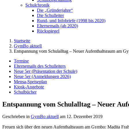
Schulchronik
Die „Gründerjahre“
Die Schulleiter
Rund- und Infobriefe (1998 bis 2020)
Elternemails (ab 2020)
Rückspiegel
Startseite
GymBo aktuell
Entspannung vom Schulalltag – Neuer Aufenthaltsraum am G
Termine
Elternemails des Schulleiters
Neue 5er (Präsentation der Schule)
Neue 5er (Anmeldungen 2026)
Mensa-Speiseplan
Kiosk-Angebote
Schulbücher
Entspannung vom Schulalltag – Neuer A
Geschrieben in
GymBo aktuell
am
12. Dezember 2019
Freuen sich über den neuen Aufenthaltsraum am Gymbo: Madita Frah