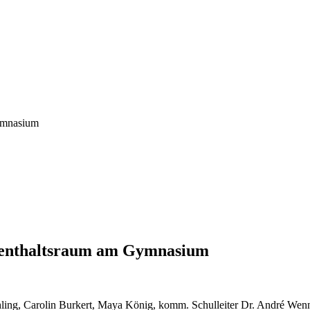
ymnasium
ufenthaltsraum am Gymnasium
ling, Carolin Burkert, Maya König, komm. Schulleiter Dr. André Wen