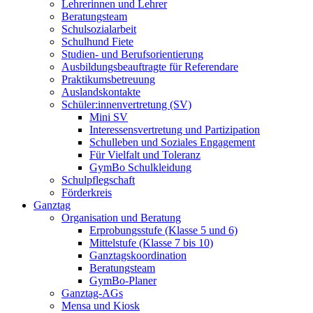
Lehrerinnen und Lehrer
Beratungsteam
Schulsozialarbeit
Schulhund Fiete
Studien- und Berufsorientierung
Ausbildungsbeauftragte für Referendare
Praktikumsbetreuung
Auslandskontakte
Schüler:innenvertretung (SV)
Mini SV
Interessensvertretung und Partizipation
Schulleben und Soziales Engagement
Für Vielfalt und Toleranz
GymBo Schulkleidung
Schulpflegschaft
Förderkreis
Ganztag
Organisation und Beratung
Erprobungsstufe (Klasse 5 und 6)
Mittelstufe (Klasse 7 bis 10)
Ganztagskoordination
Beratungsteam
GymBo-Planer
Ganztag-AGs
Mensa und Kiosk