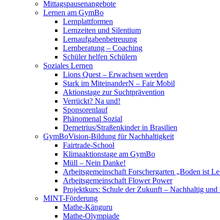
Mittagspausenangebote
Lernen am GymBo
Lernplattformen
Lernzeiten und Silentium
Lernaufgabenbetreuung
Lernberatung – Coaching
Schüler helfen Schülern
Soziales Lernen
Lions Quest – Erwachsen werden
Stark im MiteinanderN – Fair Mobil
Aktionstage zur Suchtprävention
Verrückt? Na und!
Sponsorenlauf
Phänomenal Sozial
Demetrius/Straßenkinder in Brasilien
GymBoVision-Bildung für Nachhaltigkeit
Fairtrade-School
Klimaaktionstage am GymBo
Müll – Nein Danke!
Arbeitsgemeinschaft Forschergarten „Boden ist
Arbeitsgemeinschaft Flower Power
Projektkurs: Schule der Zukunft – Nachhaltig und 
MINT-Förderung
Mathe-Känguru
Mathe-Olympiade