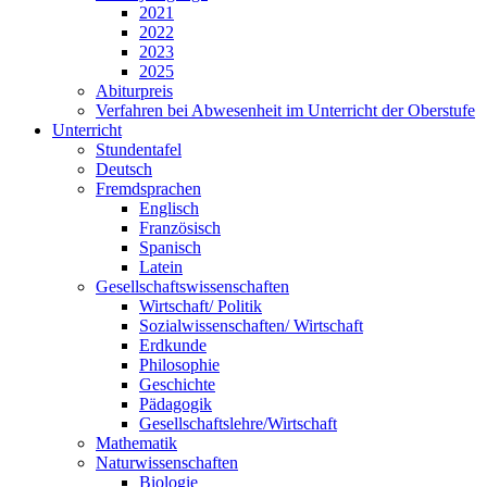
2021
2022
2023
2025
Abiturpreis
Verfahren bei Abwesenheit im Unterricht der Oberstufe
Unterricht
Stundentafel
Deutsch
Fremdsprachen
Englisch
Französisch
Spanisch
Latein
Gesellschaftswissenschaften
Wirtschaft/ Politik
Sozialwissenschaften/ Wirtschaft
Erdkunde
Philosophie
Geschichte
Pädagogik
Gesellschaftslehre/Wirtschaft
Mathematik
Naturwissenschaften
Biologie