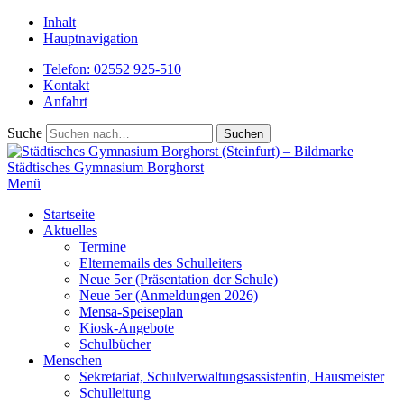
Inhalt
Hauptnavigation
Telefon: 02552 925-510
Kontakt
Anfahrt
Suche
Städtisches
Gymnasium Borghorst
Menü
Startseite
Aktuelles
Termine
Elternemails des Schulleiters
Neue 5er (Präsentation der Schule)
Neue 5er (Anmeldungen 2026)
Mensa-Speiseplan
Kiosk-Angebote
Schulbücher
Menschen
Sekretariat, Schulverwaltungsassistentin, Hausmeister
Schulleitung