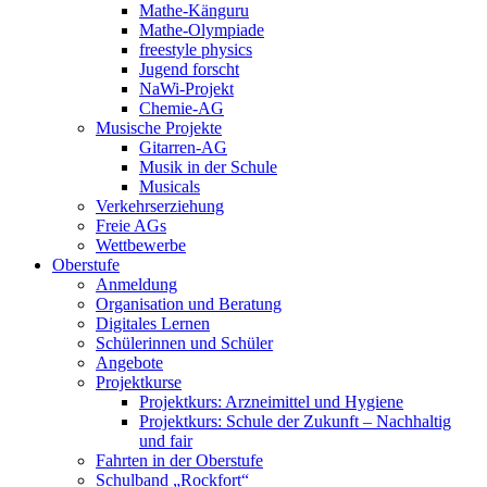
Mathe-Känguru
Mathe-Olympiade
freestyle physics
Jugend forscht
NaWi-Projekt
Chemie-AG
Musische Projekte
Gitarren-AG
Musik in der Schule
Musicals
Verkehrserziehung
Freie AGs
Wettbewerbe
Oberstufe
Anmeldung
Organisation und Beratung
Digitales Lernen
Schülerinnen und Schüler
Angebote
Projektkurse
Projektkurs: Arzneimittel und Hygiene
Projektkurs: Schule der Zukunft – Nachhaltig
und fair
Fahrten in der Oberstufe
Schulband „Rockfort“