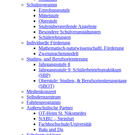
Schulprogramm
Erprobungsstufe
Mittelstufe
Oberstufe
Stufenübergreifende Angebote
Besondere Schulveranstaltungen
Schülerehrungen
Individuelle Förderung
Mathematisch-naturwissenschaftl. Förderung
Zweisprachenmodell
Studien- und Berufsorientierung
Jahrgangsstufe 8
Jahrgangsstufe 9: Schülerbetriebspraktikum
(SBP)
Oberstufe: Studien- & Berufsorientierungstage
(SBOT)
Medienkonzept
Selbstlernzentrum
Fahrtenprogramm
Außerschulische Partner
OT-Heim St. Nikomedes
NABU – Steinfurt
Fachhochschule/Universität
Balu und Du
Schulentwicklung