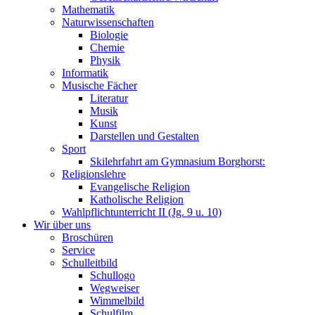
Mathematik
Naturwissenschaften
Biologie
Chemie
Physik
Informatik
Musische Fächer
Literatur
Musik
Kunst
Darstellen und Gestalten
Sport
Skilehrfahrt am Gymnasium Borghorst:
Religionslehre
Evangelische Religion
Katholische Religion
Wahlpflichtunterricht II (Jg. 9 u. 10)
Wir über uns
Broschüren
Service
Schulleitbild
Schullogo
Wegweiser
Wimmelbild
Schulfilm