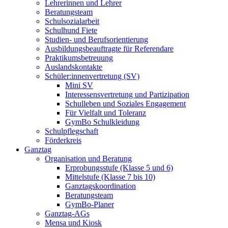
Lehrerinnen und Lehrer
Beratungsteam
Schulsozialarbeit
Schulhund Fiete
Studien- und Berufsorientierung
Ausbildungsbeauftragte für Referendare
Praktikumsbetreuung
Auslandskontakte
Schüler:innenvertretung (SV)
Mini SV
Interessensvertretung und Partizipation
Schulleben und Soziales Engagement
Für Vielfalt und Toleranz
GymBo Schulkleidung
Schulpflegschaft
Förderkreis
Ganztag
Organisation und Beratung
Erprobungsstufe (Klasse 5 und 6)
Mittelstufe (Klasse 7 bis 10)
Ganztagskoordination
Beratungsteam
GymBo-Planer
Ganztag-AGs
Mensa und Kiosk