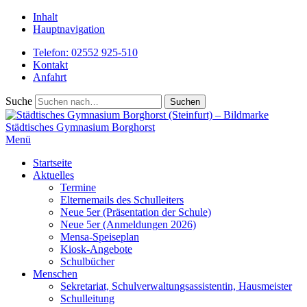
Inhalt
Hauptnavigation
Telefon: 02552 925-510
Kontakt
Anfahrt
Suche
Städtisches
Gymnasium Borghorst
Menü
Startseite
Aktuelles
Termine
Elternemails des Schulleiters
Neue 5er (Präsentation der Schule)
Neue 5er (Anmeldungen 2026)
Mensa-Speiseplan
Kiosk-Angebote
Schulbücher
Menschen
Sekretariat, Schulverwaltungsassistentin, Hausmeister
Schulleitung