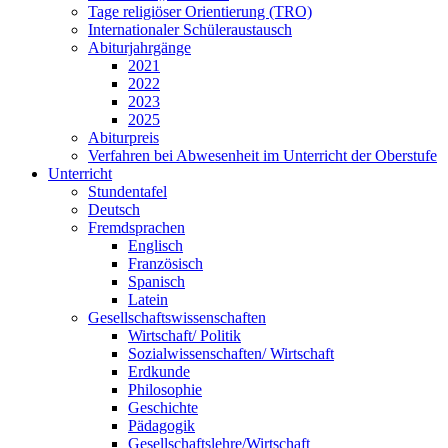
Tage religiöser Orientierung (TRO)
Internationaler Schüleraustausch
Abiturjahrgänge
2021
2022
2023
2025
Abiturpreis
Verfahren bei Abwesenheit im Unterricht der Oberstufe
Unterricht
Stundentafel
Deutsch
Fremdsprachen
Englisch
Französisch
Spanisch
Latein
Gesellschaftswissenschaften
Wirtschaft/ Politik
Sozialwissenschaften/ Wirtschaft
Erdkunde
Philosophie
Geschichte
Pädagogik
Gesellschaftslehre/Wirtschaft