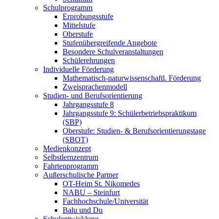
Schulprogramm
Erprobungsstufe
Mittelstufe
Oberstufe
Stufenübergreifende Angebote
Besondere Schulveranstaltungen
Schülerehrungen
Individuelle Förderung
Mathematisch-naturwissenschaftl. Förderung
Zweisprachenmodell
Studien- und Berufsorientierung
Jahrgangsstufe 8
Jahrgangsstufe 9: Schülerbetriebspraktikum
(SBP)
Oberstufe: Studien- & Berufsorientierungstage
(SBOT)
Medienkonzept
Selbstlernzentrum
Fahrtenprogramm
Außerschulische Partner
OT-Heim St. Nikomedes
NABU – Steinfurt
Fachhochschule/Universität
Balu und Du
Schulentwicklung