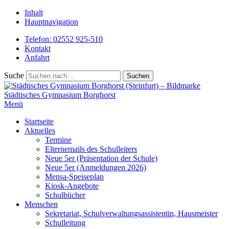
Inhalt
Hauptnavigation
Telefon: 02552 925-510
Kontakt
Anfahrt
Suche
Städtisches
Gymnasium Borghorst
Menü
Startseite
Aktuelles
Termine
Elternemails des Schulleiters
Neue 5er (Präsentation der Schule)
Neue 5er (Anmeldungen 2026)
Mensa-Speiseplan
Kiosk-Angebote
Schulbücher
Menschen
Sekretariat, Schulverwaltungsassistentin, Hausmeister
Schulleitung