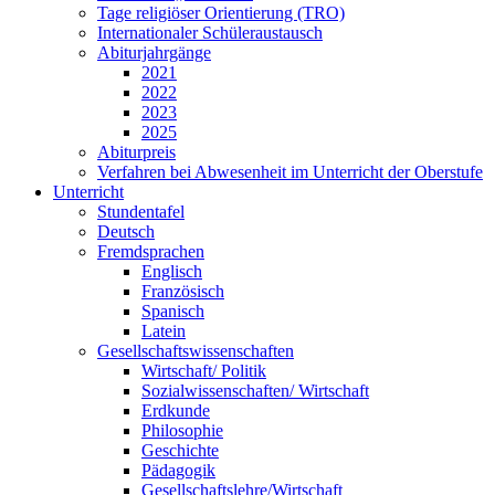
Tage religiöser Orientierung (TRO)
Internationaler Schüleraustausch
Abiturjahrgänge
2021
2022
2023
2025
Abiturpreis
Verfahren bei Abwesenheit im Unterricht der Oberstufe
Unterricht
Stundentafel
Deutsch
Fremdsprachen
Englisch
Französisch
Spanisch
Latein
Gesellschaftswissenschaften
Wirtschaft/ Politik
Sozialwissenschaften/ Wirtschaft
Erdkunde
Philosophie
Geschichte
Pädagogik
Gesellschaftslehre/Wirtschaft