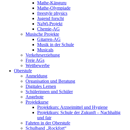
Mathe-Känguru
Mathe-Olympiade
freestyle physics
Jugend forscht
NaWi-Projekt
Chemie-AG
Musische Projekte
Gitarren-AG
Musik in der Schule
Musicals
Verkehrserziehung
Freie AGs
Wettbewerbe
Oberstufe
Anmeldung
Organisation und Beratung
Digitales Lernen
Schülerinnen und Schüler
Angebote
Projektkurse
Projektkurs: Arzneimittel und Hygiene
Projektkurs: Schule der Zukunft – Nachhaltig
und fair
Fahrten in der Oberstufe
Schulband „Rockfort“