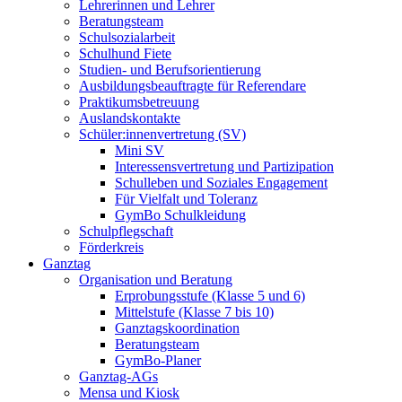
Lehrerinnen und Lehrer
Beratungsteam
Schulsozialarbeit
Schulhund Fiete
Studien- und Berufsorientierung
Ausbildungsbeauftragte für Referendare
Praktikumsbetreuung
Auslandskontakte
Schüler:innenvertretung (SV)
Mini SV
Interessensvertretung und Partizipation
Schulleben und Soziales Engagement
Für Vielfalt und Toleranz
GymBo Schulkleidung
Schulpflegschaft
Förderkreis
Ganztag
Organisation und Beratung
Erprobungsstufe (Klasse 5 und 6)
Mittelstufe (Klasse 7 bis 10)
Ganztagskoordination
Beratungsteam
GymBo-Planer
Ganztag-AGs
Mensa und Kiosk