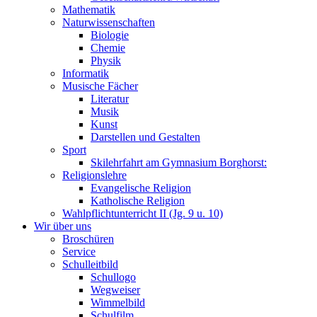
Mathematik
Naturwissenschaften
Biologie
Chemie
Physik
Informatik
Musische Fächer
Literatur
Musik
Kunst
Darstellen und Gestalten
Sport
Skilehrfahrt am Gymnasium Borghorst:
Religionslehre
Evangelische Religion
Katholische Religion
Wahlpflichtunterricht II (Jg. 9 u. 10)
Wir über uns
Broschüren
Service
Schulleitbild
Schullogo
Wegweiser
Wimmelbild
Schulfilm