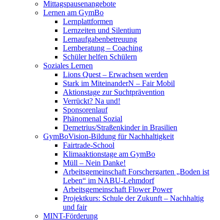
Mittagspausenangebote
Lernen am GymBo
Lernplattformen
Lernzeiten und Silentium
Lernaufgabenbetreuung
Lernberatung – Coaching
Schüler helfen Schülern
Soziales Lernen
Lions Quest – Erwachsen werden
Stark im MiteinanderN – Fair Mobil
Aktionstage zur Suchtprävention
Verrückt? Na und!
Sponsorenlauf
Phänomenal Sozial
Demetrius/Straßenkinder in Brasilien
GymBoVision-Bildung für Nachhaltigkeit
Fairtrade-School
Klimaaktionstage am GymBo
Müll – Nein Danke!
Arbeitsgemeinschaft Forschergarten „Boden ist
Leben“ im NABU-Lehmdorf
Arbeitsgemeinschaft Flower Power
Projektkurs: Schule der Zukunft – Nachhaltig
und fair
MINT-Förderung