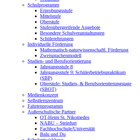
Schulprogramm
Erprobungsstufe
Mittelstufe
Oberstufe
Stufenübergreifende Angebote
Besondere Schulveranstaltungen
Schülerehrungen
Individuelle Förderung
Mathematisch-naturwissenschaftl. Förderung
Zweisprachenmodell
Studien- und Berufsorientierung
Jahrgangsstufe 8
Jahrgangsstufe 9: Schülerbetriebspraktikum
(SBP)
Oberstufe: Studien- & Berufsorientierungstage
(SBOT)
Medienkonzept
Selbstlernzentrum
Fahrtenprogramm
Außerschulische Partner
OT-Heim St. Nikomedes
NABU – Steinfurt
Fachhochschule/Universität
Balu und Du
Schulentwicklung