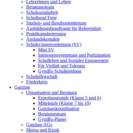
Lehrerinnen und Lehrer
Beratungsteam
Schulsozialarbeit
Schulhund Fiete
Studien- und Berufsorientierung
Ausbildungsbeauftragte für Referendare
Praktikumsbetreuung
Auslandskontakte
Schüler:innenvertretung (SV)
Mini SV
Interessensvertretung und Partizipation
Schulleben und Soziales Engagement
Für Vielfalt und Toleranz
GymBo Schulkleidung
Schulpflegschaft
Förderkreis
Ganztag
Organisation und Beratung
Erprobungsstufe (Klasse 5 und 6)
Mittelstufe (Klasse 7 bis 10)
Ganztagskoordination
Beratungsteam
GymBo-Planer
Ganztag-AGs
Mensa und Kiosk