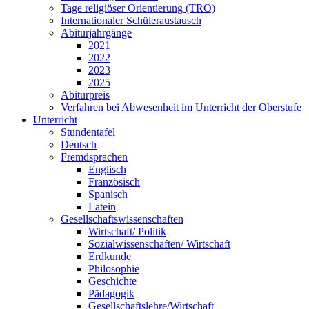
Tage religiöser Orientierung (TRO)
Internationaler Schüleraustausch
Abiturjahrgänge
2021
2022
2023
2025
Abiturpreis
Verfahren bei Abwesenheit im Unterricht der Oberstufe
Unterricht
Stundentafel
Deutsch
Fremdsprachen
Englisch
Französisch
Spanisch
Latein
Gesellschaftswissenschaften
Wirtschaft/ Politik
Sozialwissenschaften/ Wirtschaft
Erdkunde
Philosophie
Geschichte
Pädagogik
Gesellschaftslehre/Wirtschaft