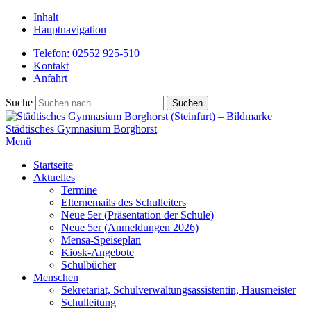
Inhalt
Hauptnavigation
Telefon: 02552 925-510
Kontakt
Anfahrt
Suche
Städtisches
Gymnasium Borghorst
Menü
Startseite
Aktuelles
Termine
Elternemails des Schulleiters
Neue 5er (Präsentation der Schule)
Neue 5er (Anmeldungen 2026)
Mensa-Speiseplan
Kiosk-Angebote
Schulbücher
Menschen
Sekretariat, Schulverwaltungsassistentin, Hausmeister
Schulleitung