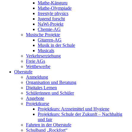
Mathe-Känguru
Mathe-Olympiade
freestyle physics
Jugend forscht
NaWi-Projekt
Chemie-AG
Musische Projekte
Gitarren-AG
Musik in der Schule
Musicals
Verkehrserziehung
Freie AGs
Wettbewerbe
Oberstufe
Anmeldung
Organisation und Beratung
Digitales Lernen
Schülerinnen und Schüler
Angebote
Projektkurse
Projektkurs: Arzneimittel und Hygiene
Projektkurs: Schule der Zukunft – Nachhaltig
und fair
Fahrten in der Oberstufe
Schulband „Rockfort“