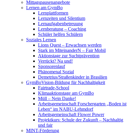
Mittagspausenangebote
Lernen am GymBo
Lernplattformen
Lernzeiten und Silentium
Lernaufgabenbetreuung
Lernberatung – Coaching
Schüler helfen Schülern
Soziales Lernen
Lions Quest – Erwachsen werden
Stark im MiteinanderN – Fair Mobil
Aktionstage zur Suchtprävention
Verrückt? Na und!
Sponsorenlauf
Phänomenal Sozial
Demetrius/Straßenkinder in Brasilien
GymBoVision-Bildung für Nachhaltigkeit
Fairtrade-School
Klimaaktionstage am GymBo
Müll – Nein Danke!
Arbeitsgemeinschaft Forschergarten „Boden ist
Leben“ im NABU-Lehmdorf
Arbeitsgemeinschaft Flower Power
Projektkurs: Schule der Zukunft – Nachhaltig
und fair
MINT-Förderung