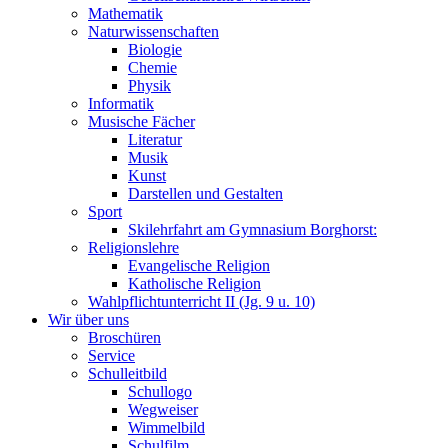
Mathematik
Naturwissenschaften
Biologie
Chemie
Physik
Informatik
Musische Fächer
Literatur
Musik
Kunst
Darstellen und Gestalten
Sport
Skilehrfahrt am Gymnasium Borghorst:
Religionslehre
Evangelische Religion
Katholische Religion
Wahlpflichtunterricht II (Jg. 9 u. 10)
Wir über uns
Broschüren
Service
Schulleitbild
Schullogo
Wegweiser
Wimmelbild
Schulfilm